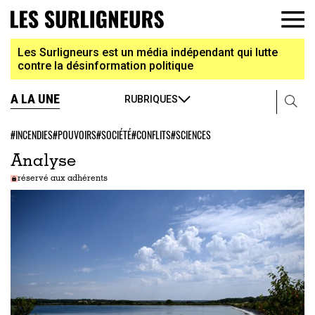
Les Surligneurs est un média indépendant qui lutte
contre la désinformation politique
A LA UNE
RUBRIQUES
#INCENDIES
#POUVOIRS
#SOCIÉTÉ
#CONFLITS
#SCIENCES
Analyse
réservé aux adhérents