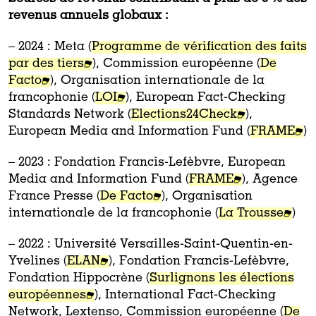
revenus annuels globaux :
– 2024 : Meta (
Programme de vérification des faits
par des tiers
),
Commission européenne (
De
Facto
),
Organisation internationale de la
francophonie (
LOI
),
European Fact-Checking
Standards Network (
Elections24Check
),
European Media and Information Fund (
FRAME
)
– 2023 : Fondation Francis-Lefèbvre, European
Media and Information Fund (
FRAME
), Agence
France Presse (
De Facto
), Organisation
internationale de la francophonie (
La Trousse
)
– 2022 : Université Versailles-Saint-Quentin-en-
Yvelines (
ELAN
), Fondation Francis-Lefèbvre,
Fondation Hippocrène (
Surlignons les élections
européennes
), International Fact-Checking
Network, Lextenso, Commission européenne (
De