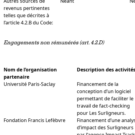
Autres sources de
Néant
N
revenus pertinentes
telles que décrites à
l’article 4.2.B du Code:
Engagements non rémunérés (art. 4.2.D)
Nom de l’organisation
Description des activité
partenaire
Université Paris-Saclay
Financement de la
conception d’un logiciel
permettant de faciliter le
travail de fact-checking
pour Les Surligneurs.
Fondation Francis Lefèbvre
Financement d’une analy
d’impact des Surligneurs
par l’agence Impact Track