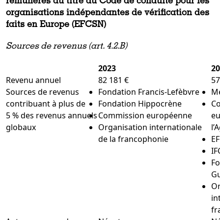
rémunérés au titre du Code de conduite pour les
organisations indépendantes de vérification des
faits en Europe (EFCSN)
Sources de revenus (art. 4.2.B)
2023
20
Revenu annuel
82 181 €
57
Sources de revenus
Fondation Francis-Lefèbvre
M
contribuant à plus de
Fondation Hippocrène
C
5 % des revenus annuels
Commission européenne
eu
globaux
Organisation internationale
l’
de la francophonie
E
IF
Fo
Gu
Or
in
fr