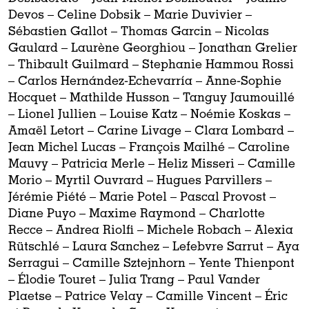
Devos – Celine Dobsik – Marie Duvivier –
Sébastien Gallot – Thomas Garcin – Nicolas
Gaulard – Laurène Georghiou – Jonathan Grelier
– Thibault Guilmard – Stephanie Hammou Rossi
– Carlos Hernández-Echevarría – Anne-Sophie
Hocquet – Mathilde Husson – Tanguy Jaumouillé
– Lionel Jullien – Louise Katz – Noémie Koskas –
Amaël Letort – Carine Livage – Clara Lombard –
Jean Michel Lucas – François Mailhé – Caroline
Mauvy – Patricia Merle – Heliz Misseri – Camille
Morio – Myrtil Ouvrard – Hugues Parvillers –
Jérémie Piété – Marie Potel – Pascal Provost –
Diane Puyo – Maxime Raymond – Charlotte
Recce – Andrea Riolfi – Michele Robach – Alexia
Rütschlé – Laura Sanchez – Lefebvre Sarrut – Aya
Serragui – Camille Sztejnhorn – Yente Thienpont
– Élodie Touret – Julia Trang – Paul Vander
Plaetse – Patrice Velay – Camille Vincent – Éric