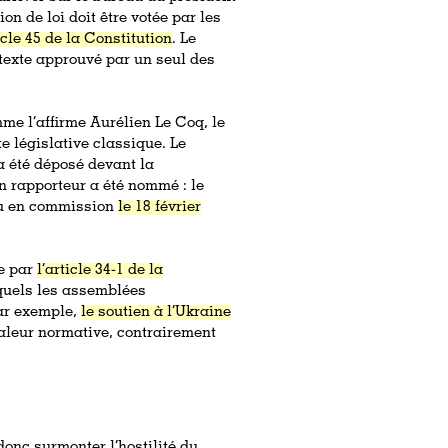
n de loi doit être votée par les
ticle 45 de la Constitution
. Le
texte approuvé par un seul des
mme l’affirme Aurélien Le Coq, le
te législative classique. Le
a été déposé devant la
 rapporteur a été nommé : le
tu en commission
le 18 février
ie par
l’article 34-1 de la
squels les assemblées
ar exemple,
le soutien à l’Ukraine
valeur normative, contrairement
donc surmonter l’hostilité du