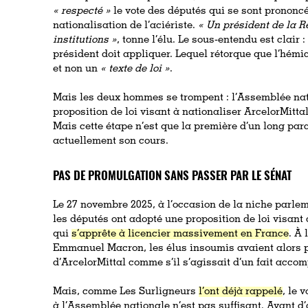
« respecté »
le vote des députés qui se sont prononc
nationalisation de l’aciériste.
« Un président de la Ré
institutions »
, tonne l’élu. Le sous-entendu est clair 
président doit appliquer. Lequel rétorque que l’hémi
et non un
« texte de loi »
.
Mais les deux hommes se trompent : l’Assemblée nat
proposition de loi visant à nationaliser ArcelorMitta
Mais cette étape n’est que la première d’un long parco
actuellement son cours.
PAS DE PROMULGATION SANS PASSER PAR LE SÉNAT
Le 27 novembre 2025, à l’occasion de la niche parle
les députés ont adopté une proposition de loi visant à
qui
s’apprête à licencier massivement en France
. À 
Emmanuel Macron, les élus insoumis avaient alors p
d’ArcelorMittal comme s’il s’agissait d’un fait accom
Mais, comme Les Surligneurs
l’ont déjà rappelé
, le 
à l’Assemblée nationale n’est pas suffisant. Avant d’