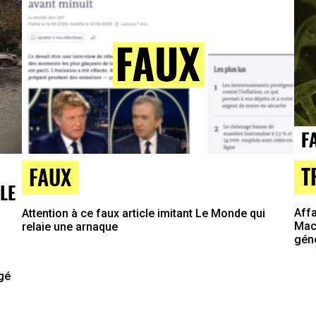
T
FAUX
LE
Affa
Attention à ce faux article imitant Le Monde qui
Macr
relaie une arnaque
gén
agé