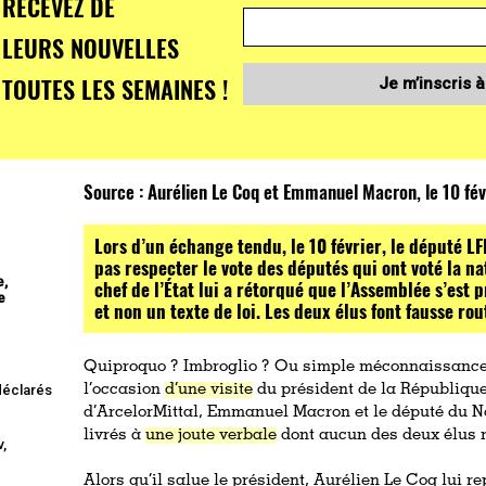
RECEVEZ DE
LEURS NOUVELLES
TOUTES LES SEMAINES !
Je m’inscris à
Source :
Aurélien Le Coq et Emmanuel Macron, le 10 fé
Lors d’un échange tendu, le 10 février, le député L
pas respecter le vote des députés qui ont voté la nat
e,
chef de l’État lui a rétorqué que l’Assemblée s’est
e
et non un texte de loi. Les deux élus font fausse rou
Quiproquo ? Imbroglio ? Ou simple méconnaissance du
 déclarés
l’occasion
d’une visite
du président de la République
d’ArcelorMittal, Emmanuel Macron et le député du N
livrés à
une joute verbale
dont aucun des deux élus n
v,
Alors qu’il salue le président, Aurélien Le Coq lui r