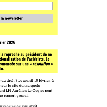
 la newsletter
vrier 2026
FI a reproché au président de ne
ionalisation de l’aciériste. Le
 prononcée sur une
« résolution »
te.
 droit ? Le mardi 10 février, à
 sur le site dunkerquois
ord LFI Aurélien Le Coq se sont
e ressort grandi.
eproche de ne pas avoir