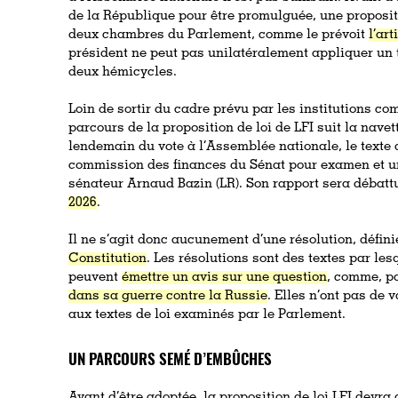
de la République pour être promulguée, une propositio
deux chambres du Parlement, comme le prévoit
l’ar
président ne peut pas unilatéralement appliquer un 
deux hémicycles.
Loin de sortir du cadre prévu par les institutions co
parcours de la proposition de loi de LFI suit la navet
lendemain du vote à l’Assemblée nationale, le texte 
commission des finances du Sénat pour examen et un
sénateur Arnaud Bazin (LR). Son rapport sera débat
2026
.
Il ne s’agit donc aucunement d’une résolution, défin
Constitution
. Les résolutions sont des textes par le
peuvent
émettre un avis sur une question
, comme, p
dans sa guerre contre la Russie
. Elles n’ont pas de 
aux textes de loi examinés par le Parlement.
UN PARCOURS SEMÉ D’EMBÛCHES
Avant d’être adoptée, la proposition de loi LFI devra 