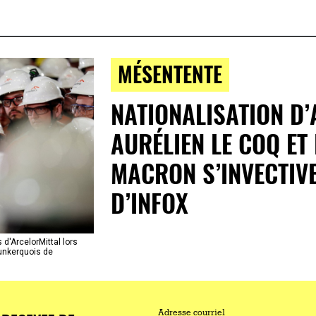
MÉSENTENTE
NATIONALISATION D’
AURÉLIEN LE COQ E
MACRON S’INVECTIV
D’INFOX
'ArcelorMittal lors
 dunkerquois de
Adresse courriel