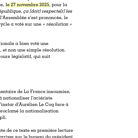
és,
le 27 novembre 2025
, pour la
publique, ça [doit] respecte[r] les
: l’Assemblée s’est prononcée, le
cycle a voté sur une
« résolution »
ionale a bien voté une
l, et non une simple résolution.
urs législatif, qui suit
mentaire de La France insoumise,
 nationaliser l’aciériste
l’instar d’Aurélien Le Coq face à
roclamé la nationalisation
pli.
vote de ce texte en première lecture
arriver sur le bureau du président