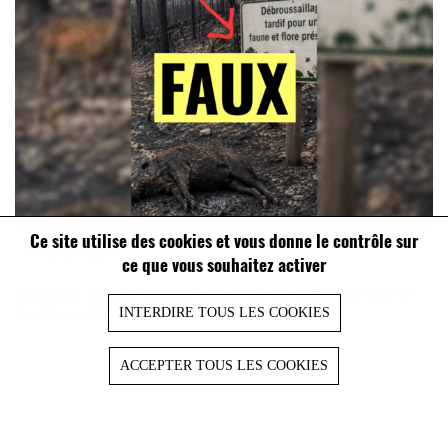
Ce site utilise des cookies et vous donne le contrôle sur
TROMPEUR
ce que vous souhaitez activer
Attention à cette fausse image alimentant l’idée que le
fauchage tardif favorise les incendies
INTERDIRE TOUS LES COOKIES
ACCEPTER TOUS LES COOKIES