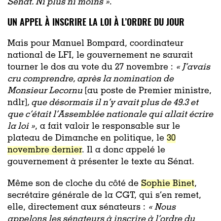
Sénat. Ni plus ni moins »
.
UN APPEL À INSCRIRE LA LOI À L’ORDRE DU JOUR
Mais pour Manuel Bompard, coordinateur
national de LFI, le gouvernement ne saurait
tourner le dos au vote du 27 novembre :
« J’avais
cru comprendre, après la nomination de
Monsieur Lecornu
[au poste de Premier ministre,
ndlr]
, que désormais il n’y avait plus de 49.3 et
que c’était l’Assemblée nationale qui allait écrire
la loi »
, a fait valoir le responsable sur le
plateau de Dimanche en politique, le
30
novembre dernier
. Il a donc appelé le
gouvernement à présenter le texte au Sénat.
Même son de cloche du côté de
Sophie Binet
,
secrétaire générale de la CGT, qui s’en remet,
elle, directement aux sénateurs :
« Nous
appelons les sénateurs à inscrire à l’ordre du