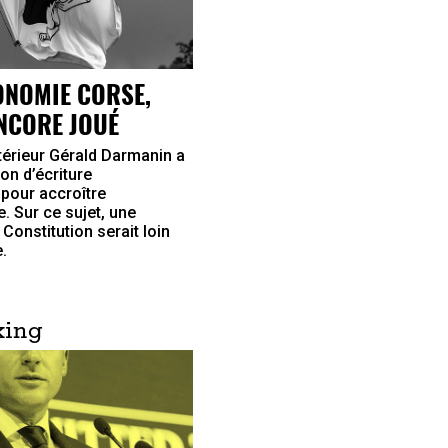
ONOMIE CORSE,
ENCORE JOUÉ
ntérieur Gérald Darmanin a
ion d’écriture
 pour accroître
e. Sur ce sujet, une
 Constitution serait loin
.
king