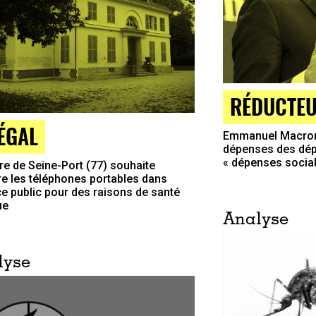
RÉDUCTE
LÉGAL
Emmanuel Macron 
dépenses des dép
« dépenses social
re de Seine-Port (77) souhaite
ire les téléphones portables dans
ce public pour des raisons de santé
ue
Analyse
lyse