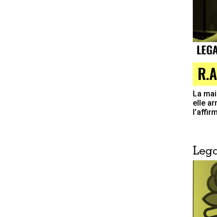
R.A
La mai
elle a
l’affi
Lega