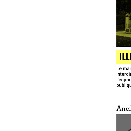
IL
Le mai
interd
l’espa
publiq
Ana