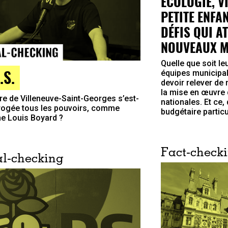
ÉCOLOGIE, V
PETITE ENFA
DÉFIS QUI A
NOUVEAUX M
Quelle que soit leu
.S.
équipes municipal
devoir relever de
la mise en œuvre 
re de Villeneuve-Saint-Georges s’est-
nationales. Et ce,
rrogée tous les pouvoirs, comme
budgétaire particu
rme Louis Boyard ?
Fact-check
l-checking