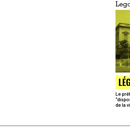
Lega
LÉ
Le préf
“dispo
de la 