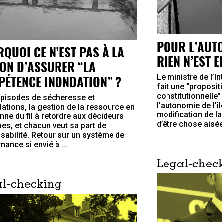
POUR L’AUT
QUOI CE N’EST PAS À LA
RIEN N’EST 
ON D’ASSURER “LA
Le ministre de l’I
ÉTENCE INONDATION” ?
fait une “proposit
constitutionnelle”
épisodes de sécheresse et
l’autonomie de l’îl
dations, la gestion de la ressource en
modification de la
nne du fil à retordre aux décideurs
d’être chose aisée
ues, et chacun veut sa part de
sabilité. Retour sur un système de
nance si envié à ...
Legal-chec
l-checking