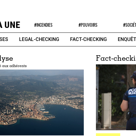
A UNE
#INCENDIES
#POUVOIRS
#SOCIÉ
SES
LEGAL-CHECKING
FACT-CHECKING
ENQUÊT
lyse
Fact-check
é aux adhérents