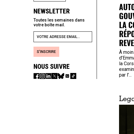
AUTO
NEWSLETTER
GOUV
Toutes les semaines dans
LA C
votre boîte mail.
RÉP
REVE
À moins
S'INSCRIRE
d’Emma
la Cors
NOUS SUIVRE
examine
par l’...
Lega