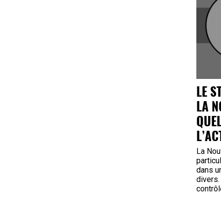
LE S
LA N
QUE
L’AC
La Nouv
particu
dans u
divers.
contrôl