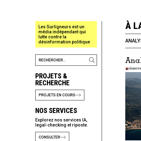
À L
Les Surligneurs est un
média indépendant qui
lutte contre la
ANALY
désinformation politique
Ana
réserv
PROJETS &
RECHERCHE
PROJETS EN COURS
NOS SERVICES
Explorez nos services IA,
legal-checking et riposte.
CONSULTER