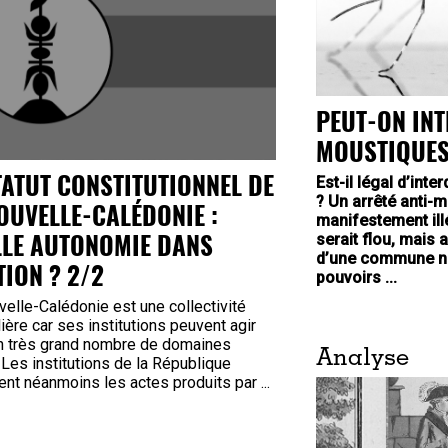
PEUT-ON INT
MOUSTIQUES 
TATUT CONSTITUTIONNEL DE
Est-il légal d’inte
? Un arrêté anti-m
OUVELLE-CALÉDONIE :
manifestement ill
LLE AUTONOMIE DANS
serait flou, mais 
d’une commune ne 
TION ? 2/2
pouvoirs ...
elle-Calédonie est une collectivité
lière car ses institutions peuvent agir
n très grand nombre de domaines
Analyse
 Les institutions de la République
ent néanmoins les actes produits par ...