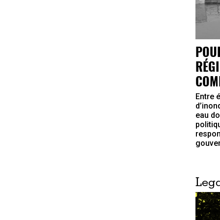
POUR
RÉGI
COMP
Entre 
d’inon
eau do
politiq
respon
gouver
Lega