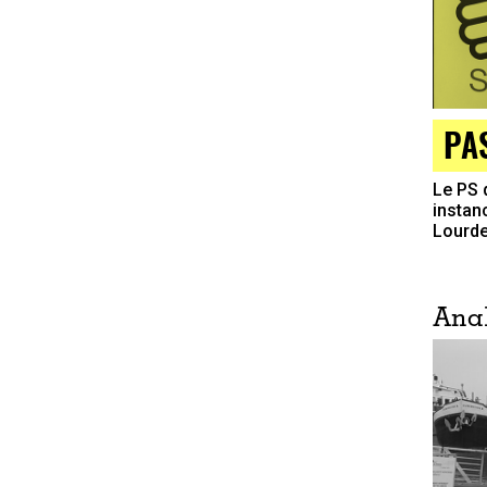
PA
Le PS 
instan
Lourd
Ana