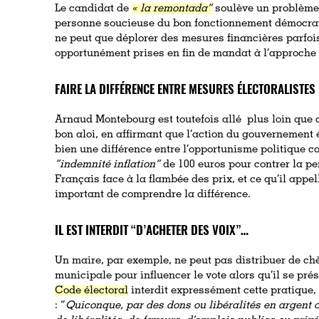
Le candidat de
« la remontada”
soulève un problème t
personne soucieuse du bon fonctionnement démocrati
ne peut que déplorer des mesures financières parfois
opportunément prises en fin de mandat à l’approche d
FAIRE LA DIFFÉRENCE ENTRE MESURES ÉLECTORALISTES
Arnaud Montebourg est toutefois allé plus loin que c
bon aloi, en affirmant que l’action du gouvernement é
bien une différence entre l’opportunisme politique c
”indemnité inflation”
de 100 euros pour contrer la pe
Français face à la flambée des prix, et ce qu’il appell
important de comprendre la différence.
IL EST INTERDIT “D’ACHETER DES VOIX”…
Un maire, par exemple, ne peut pas distribuer de chèq
municipale pour influencer le vote alors qu’il se pré
Code électoral
interdit expressément cette pratique
: “
Quiconque, par des dons ou libéralités en argent 