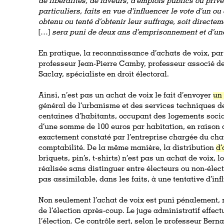
de libéralités, de faveurs, d’emplois publics ou priv
particuliers, faits en vue d’influencer le vote d’un o
obtenu ou tenté d’obtenir leur suffrage, soit directeme
[…]
sera puni de deux ans d’emprisonnement et d’un
En pratique, la reconnaissance d’achats de voix, par l
professeur Jean-Pierre Camby, professeur associé de 
Saclay, spécialiste en droit électoral.
Ainsi, n’est pas un achat de voix le fait d’envoyer
un 
général de l’urbanisme et des services techniques d
centaines d’habitants, occupant des logements soci
d’une somme de 100 euros par habitation, en raison d
exactement constaté par l’entreprise chargée du cha
comptabilité. De la même manière, la distribution
d’
briquets, pin’s, t-shirts) n’est pas un achat de voix, l
réalisée sans distinguer entre électeurs ou non-électe
pas assimilable, dans les faits, à une tentative d’infl
Non seulement l’achat de voix est puni pénalement, m
de l’élection après-coup. Le juge administratif effect
l’élection. Ce contrôle sert, selon le professeur Bern