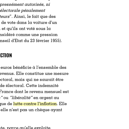
xpressément autorisés, ni
n électorale pénalement
teurs
”. Ainsi, le fait que des
 de vote dans la voiture d’un
et qu’ils ont voté sous la
considéré comme une pression
seil d’Etat du 23 février 1955).
ECTION
0 euros bénéficie à l’ensemble des
 revenus. Elle constitue une mesure
ectoral, mais qui ne saurait être
e électoral. Cette indemnité
France dont le revenu mensuel est
n”
ou
“libéralité”
en argent au
ique de
lutte contre l’inflation
. Elle
 elle n’est pas un chèque ayant
te, parce qu’elle exploite