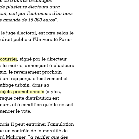
és ou d’autres avantages
u de plusieurs électeurs aura
nt, soit par l’entremise d’un tiers
e amende de 15 000 euros
”.
e juge électoral, est rare selon le
droit public à l’Université Paris-
courrier
, signé par le directeur
e la mairie, annonçant à plusieurs
aux, le reversement prochain
’un trop perçu effectivement et
uffage urbain, dans sa
objets promotionnels
(stylos,
orsque cette distribution est
urs, et à condition qu’elle ne soit
uencer le vote.
ais il peut entraîner l’annulation
ue un contrôle de la moralité de
ard Maligner, “
à vérifier que des