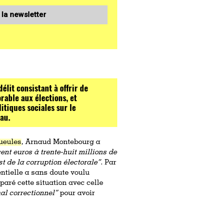
 la newsletter
délit consistant à offrir de
rable aux élections, et
itiques sociales sur le
eau.
ueules
, Arnaud Montebourg a
ent euros à trente-huit millions de
st de la corruption électorale”
. Par
entielle a sans doute voulu
paré cette situation avec celle
al correctionnel”
pour avoir