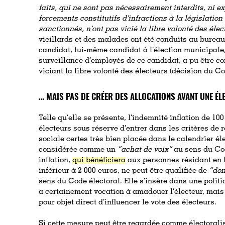
faits, qui ne sont pas nécessairement interdits, ni e
forcements constitutifs d’infractions à la législatio
sanctionnés, n’ont pas vicié la libre volonté des élec
vieillards et des malades ont été conduits au bureau
candidat, lui-même candidat à l’élection municipale, 
surveillance d’employés de ce candidat, a pu être 
viciant la libre volonté des électeurs (décision du Con
… MAIS PAS DE CRÉER DES ALLOCATIONS AVANT UNE ÉL
Telle qu’elle se présente, l’indemnité inflation de 10
électeurs sous réserve d’entrer dans les critères de
sociale certes très bien placée dans le calendrier él
considérée comme un
“achat de voix”
au sens du Cod
inflation,
qui bénéficiera
aux personnes résidant en 
inférieur à 2 000 euros, ne peut être qualifiée de
“do
sens du Code électoral. Elle s’insère dans une polit
a certainement vocation à amadouer l’électeur, mais
pour objet direct d’influencer le vote des électeurs.
Si cette mesure peut être regardée comme électoralis