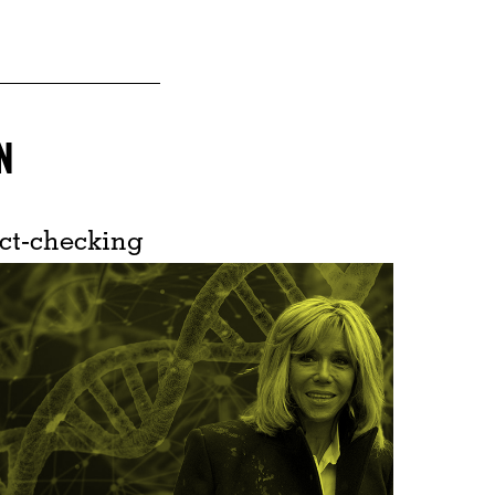
N
ct-checking