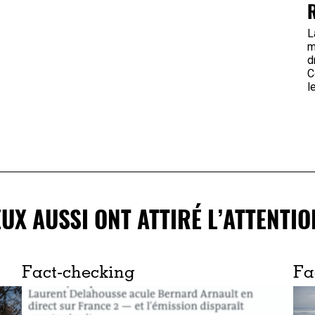
L
m
d
C
le
EUX AUSSI ONT ATTIRÉ L’ATTENTIO
Fact-checking
Fa