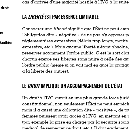
cas d’arrivée d’une majorité hostile à l’IVG à la suite
droit
LA
LIBERTÉ
EST PAR ESSENCE LIMITABLE
Consacrer une
liberté
signifie que l’État ne peut emp
ne
l’obligation dite « négative » de ne pas s’y opposer 
réglementaires excessives (délais trop longs, motifs
Gauthier
excessive, etc.). Mais aucune liberté n’étant absolue, 
préserver notamment l’ordre public. C’est le sort cla
chacun exerce ses libertés sans nuire à celle des au
l’ordre public
(même si on voit mal en quoi la pratiqu
à la liberté des autres).
LE
DROIT
IMPLIQUE UN ACCOMPAGNEMENT DE L’ÉTAT
Un
droit
à l’IVG aurait eu une plus grande force juri
constitutionnel, non seulement l’État ne peut empêch
mais il a aussi une obligation dite « positive », de 
femmes puissent avoir accès à l’IVG, en mettant en p
(par exemple la prise en charge par la sécurité social
médical de respecter ce droit, etc.). Il doit égalemen