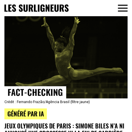
Crédit : Fernando Frazão/Agência Brasil (filtre jaune)
GÉNÉRÉ PAR IA
JEUX OLYMPIQUES DE PARIS : SIMONE BILES N’A NI