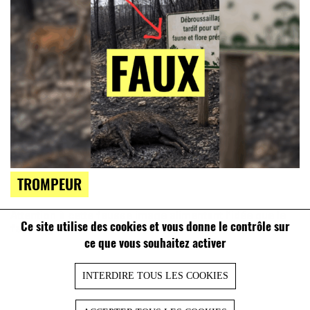
TROMPEUR
Attention à cette fausse image alimentant l’idée que le
Ce site utilise des cookies et vous donne le contrôle sur
fauchage tardif favorise les incendies
ce que vous souhaitez activer
INTERDIRE TOUS LES COOKIES