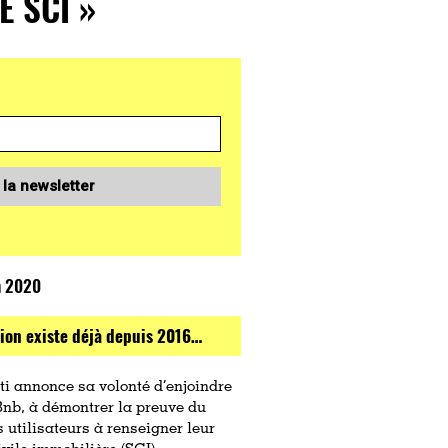
 SCI »
 la newsletter
n 2020
tion existe déjà depuis 2016…
i annonce sa volonté d’enjoindre
nb, à démontrer la preuve du
s utilisateurs à renseigner leur