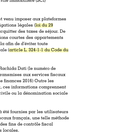
vile immobilière (SCI)
est venu imposer aux plateformes
igations légales (
loi du 29
’acquitter des taxes de séjour. De
ations courtes des appartements
a afin de d’éviter toute
ale (
article L. 324-1-1 du Code du
 Rachida Dati (le numéro de
transmises aux services fiscaux
de finances 2016) Outre les
t, ces informations comprennent
 civile ou la dénomination sociale
 été fournies par les utilisateurs
iscaux français, une telle méthode
des fins de contrôle fiscal
s locales.