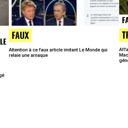
T
FAUX
LE
Affa
Attention à ce faux article imitant Le Monde qui
Macr
relaie une arnaque
gén
agé