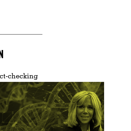
N
ct-checking