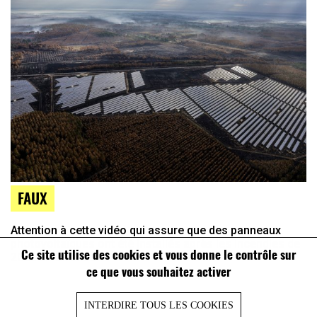
FAUX
Attention à cette vidéo qui assure que des panneaux
photovoltaïques ont été installés après les incendies de
Ce site utilise des cookies et vous donne le contrôle sur
2022 en Gironde
ce que vous souhaitez activer
INTERDIRE TOUS LES COOKIES