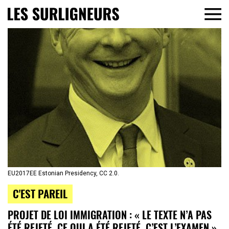
EU2017EE Estonian Presidency, CC 2.0.
C'EST PAREIL
PROJET DE LOI IMMIGRATION : « LE TEXTE N’A PAS
ÉTÉ REJETÉ, CE QUI A ÉTÉ REJETÉ, C’EST L’EXAMEN »