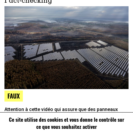
Fact-checking
FAUX
Attention à cette vidéo qui assure que des panneaux
photovoltaïques ont été installés après les incendies de
Ce site utilise des cookies et vous donne le contrôle sur
2022 en Gironde
ce que vous souhaitez activer