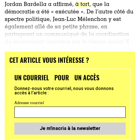
Jordan Bardella a affirmé,
à tort
, que la
démocratie a été « exécutée ». De l’autre côté du
spectre politique, Jean-Luc Mélenchon y est
également allé de sa petite phrase, en
partageant un communiqué de la coordination
du mouvement insoumis sur le réseau social X :
«
La décision de destituer un élu devrait revenir
au peuple »,
...
CET ARTICLE VOUS INTÉRESSE ?
UN COURRIEL POUR UN ACCÈS
Donnez-nous votre courriel, nous vous donnons
accès à l’article :
Adresse courriel
Je m’inscris à la newsletter