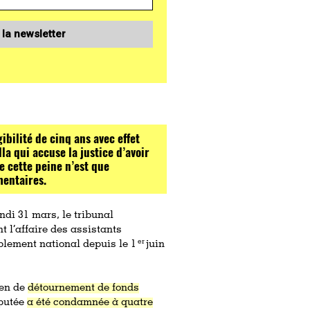
 la newsletter
bilité de cinq ans avec effet
a qui accuse la justice d’avoir
e cette peine n’est que
mentaires.
ndi 31 mars, le tribunal
t l’affaire des assistants
er
lement national depuis le 1
juin
Pen de
détournement de fonds
éputée
a été condamnée à quatre