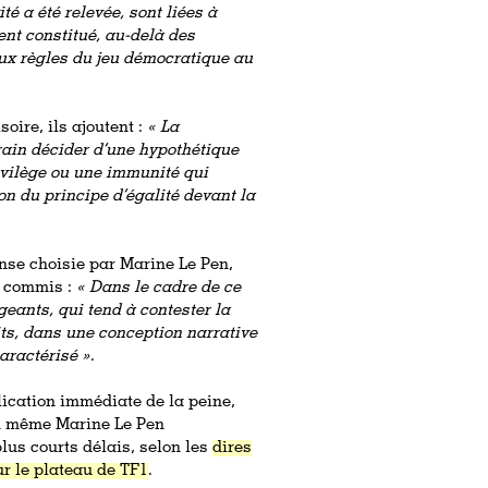
té a été relevée, sont liées à
ent constitué, au-delà des
ux règles du jeu démocratique au
oire, ils ajoutent :
« La
rain décider d’une hypothétique
ivilège ou une immunité qui
ion du principe d’égalité devant la
ense choisie par Marine Le Pen,
s commis :
« Dans le cadre de ce
geants, qui tend à contester la
its, dans une conception narrative
caractérisé »
.
plication immédiate de la peine,
en même Marine Le Pen
plus courts délais, selon les
dires
ur le plateau de TF1
.