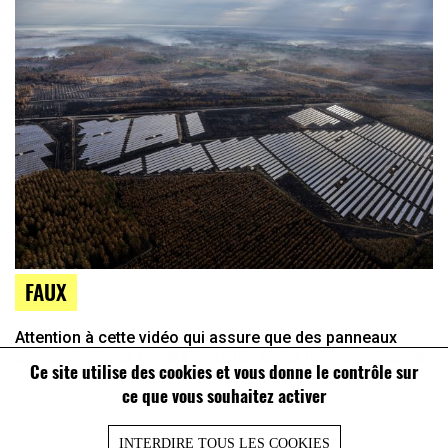
FAUX
Attention à cette vidéo qui assure que des panneaux
photovoltaïques ont été installés après les incendies de
Ce site utilise des cookies et vous donne le contrôle sur
2022 en Gironde
ce que vous souhaitez activer
INTERDIRE TOUS LES COOKIES