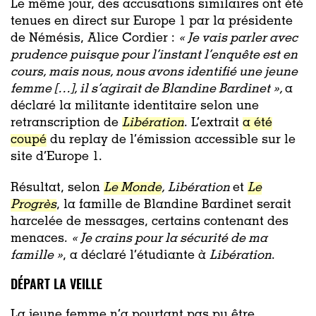
Le même jour, des accusations similaires ont été
tenues en direct sur Europe 1 par la présidente
de Némésis, Alice Cordier :
« Je vais parler avec
prudence puisque pour l’instant l’enquête est en
cours, mais nous, nous avons identifié une jeune
femme […], il s’agirait de Blandine Bardinet »,
a
déclaré la militante identitaire selon une
retranscription de
Libération
. L’extrait
a été
coupé
du replay de l’émission accessible sur le
site d’Europe 1.
Résultat, selon
Le Monde
,
Libération
et
Le
Progrès
, la famille de Blandine Bardinet serait
harcelée de messages, certains contenant des
menaces.
« Je crains pour la sécurité de ma
famille »
, a déclaré l’étudiante à
Libération
.
DÉPART LA VEILLE
La jeune femme n’a pourtant pas pu être