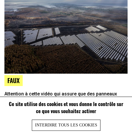
FAUX
Attention à cette vidéo qui assure que des panneaux
photovoltaïques ont été installés après les incendies de
Ce site utilise des cookies et vous donne le contrôle sur
2022 en Gironde
ce que vous souhaitez activer
INTERDIRE TOUS LES COOKIES