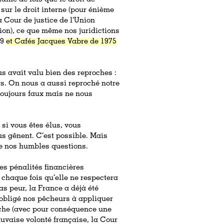
 sur le droit interne (pour énième
a Cour de justice de l’Union
ion), ce que même nos juridictions
89
et Cafés Jacques Vabre de 1975
us avait valu bien des reproches :
s. On nous a aussi reproché notre
s toujours faux mais ne nous
si vous êtes élus, vous
us gênent. C’est possible. Mais
e nos humbles questions.
les pénalités financières
chaque fois qu’elle ne respectera
as peur, la France a déjà été
obligé nos pêcheurs à appliquer
pêche (avec pour conséquence une
auvaise volonté française, la Cour