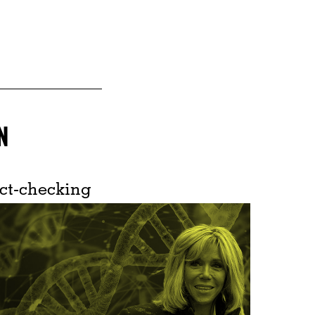
N
ct-checking