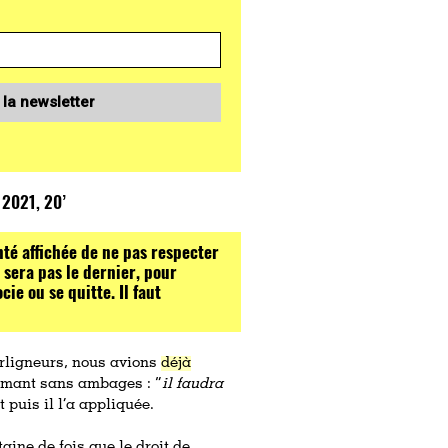
 la newsletter
 2021, 20’
té affichée de ne pas respecter
 sera pas le dernier, pour
ie ou se quitte. Il faut
Surligneurs, nous avions
déjà
firmant sans ambages : “
il faudra
Et puis il l’a appliquée.
ine de fois que le droit de