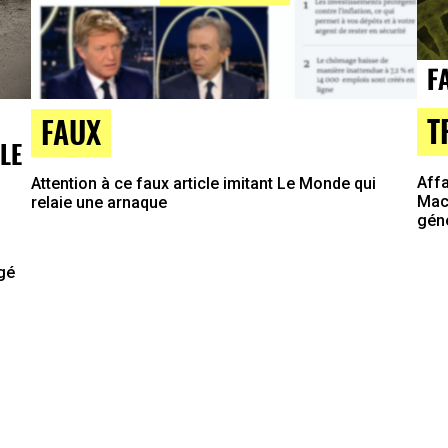
T
FAUX
LE
Affa
Attention à ce faux article imitant Le Monde qui
Macr
relaie une arnaque
gén
agé