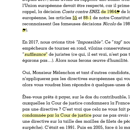
l’Union européenne devait être respecté, car il prime
rappel, la décision
Costa contre ENEL
de 1964
de l
européenne, les articles
55
et
88-1
de notre Constitut
reconnaissent (les fameuses décisions
Nicolo
de 19
).
En 2017, nous avions titré
“Impossible”.
Ce “
tag
” no
empêcheurs de tourner en rond, vilains conservateur
“
suffisance
”
de juristes (ce qui, il est vrai, n’est pa
égarons pas…). Alors nous ferons œuvre d’humilité.
Oui, Monsieur Mélenchon et tant d’autres candidats, 
n’appliquerez pas les directives européennes qui vo
alors vous voudrez bien répondre à quelques-unes d
Êtes-vous prêts à payer, sur le dos du contribuable, 
auxquelles la Cour de justice condamnera la France 
pas une directive ? C’est vrai que cela ne vous fait p
condamnée par la Cour de justice
pour ne pas avoir 
une directive sur la taille des mailles de filets de 
surpêche). C’était en 1991. Puis en 2005, face à la m