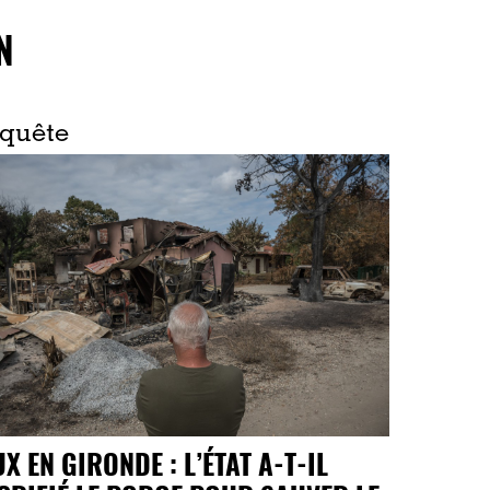
N
quête
UX EN GIRONDE : L’ÉTAT A-T-IL