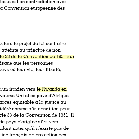
texte est en contradiction avec
t la Convention européenne des
éclaré le projet de loi contraire
t atteinte au principe de non
cle 33 de la Convention de 1951 sur
n risque que les personnes
ys où leur vie, leur liberté,
d’un irakien vers
le Rwanda en
Royaume-Uni et ce pays d’Afrique
accès équitable à la justice au
idéré comme sûr, condition pour
cle 33 de la Convention de 1951. Il
de pays d’origine sûrs vers
ndant noter qu’il n’existe pas de
ffice français de protection des