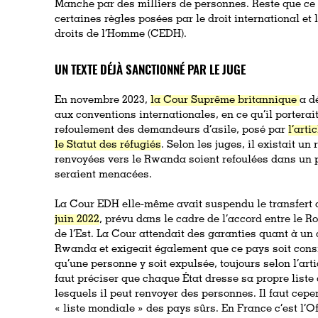
Manche par des milliers de personnes. Reste que ce 
certaines règles posées par le droit international e
droits de l’Homme (CEDH).
UN TEXTE DÉJÀ SANCTIONNÉ PAR LE JUGE
En novembre 2023,
la Cour Suprême britannique
a d
aux conventions internationales, en ce qu’il porterai
refoulement des demandeurs d’asile, posé par
l’arti
le Statut des réfugiés
. Selon les juges, il existait u
renvoyées vers le Rwanda soient refoulées dans un pa
seraient menacées.
La Cour EDH elle-même avait suspendu le transfert 
juin 2022
, prévu dans le cadre de l’accord entre le 
de l’Est. La Cour attendait des garanties quant à un 
Rwanda et exigeait également que ce pays soit cons
qu’une personne y soit expulsée, toujours selon l’arti
faut préciser que chaque État dresse sa propre liste 
lesquels il peut renvoyer des personnes. Il faut cepe
« liste mondiale » des pays sûrs. En France c’est l’O