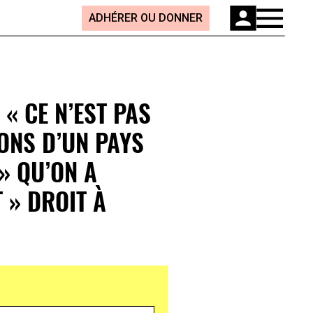
ADHÉRER OU DONNER
 « CE N’EST PAS
ONS D’UN PAYS
» QU’ON A
 » DROIT À