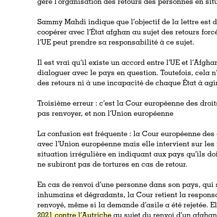
gère l’organisation des retours des personnes en sit
Sammy Mahdi indique que l’objectif de la lettre est d
coopérer avec l’État afghan au sujet des retours forc
l’UE peut prendre sa responsabilité à ce sujet.
Il est vrai qu’il existe un accord entre l’UE et l’Afgha
dialoguer avec le pays en question. Toutefois, cela n’
des retours ni à une incapacité de chaque État à agir
Troisième erreur : c’est la Cour européenne des dro
pas renvoyer, et non l’Union européenne
La confusion est fréquente : la Cour européenne des 
avec l’Union européenne mais elle intervient sur les
situation irrégulière en indiquant aux pays qu’ils do
ne subiront pas de tortures en cas de retour.
En cas de renvoi d’une personne dans son pays, qui 
inhumains et dégradants, la Cour retient la respons
renvoyé, même si la demande d’asile a été rejetée. El
2021 contre l’Autriche
au sujet du renvoi d’un afghan