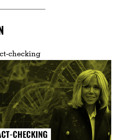
N
ct-checking