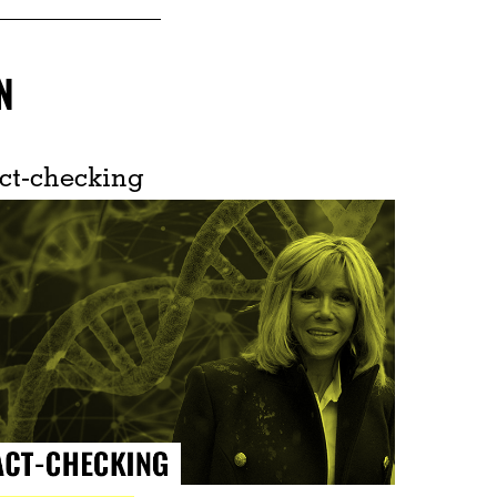
N
ct-checking