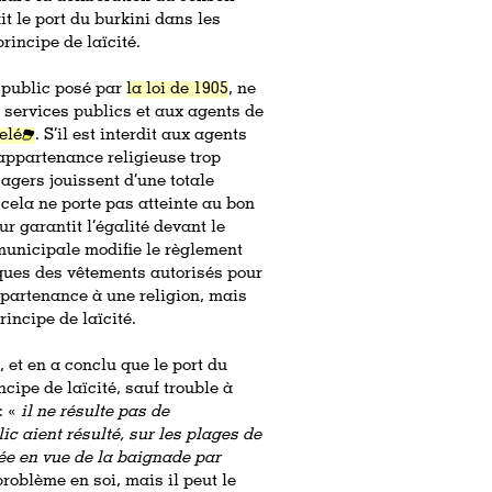
it le port du burkini dans les
rincipe de laïcité.
e public posé par
la loi de 1905
, ne
services publics et aux agents de
elé
. S’il est interdit aux agents
appartenance religieuse trop
usagers jouissent d’une totale
 cela ne porte pas atteinte au bon
ur garantit l’égalité devant le
 municipale modifie le règlement
iques des vêtements autorisés pour
appartenance à une religion, mais
rincipe de laïcité.
t
, et en a conclu que le port du
cipe de laïcité, sauf trouble à
: «
il ne résulte pas de
lic aient résulté, sur les plages de
ée en vue de la baignade par
problème en soi, mais il peut le