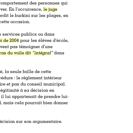
 comportement des personnes qui
iver. En l’occurrence,
le juge
erdit le burkini sur les plages, en
cette occasion.
es services publics ou dans
oi de 2004
pour les élèves d’école,
oivent pas témoigner d’une
cas du voile dit
“intégral
”
dans
é, la seule faille de cette
édure : le règlement intérieur
re et pas du conseil municipal.
égitimité à sa décision en
il lui appartenait de prendre lui-
d, mais cela pourrait bien donner
récision sur son argumentaire.