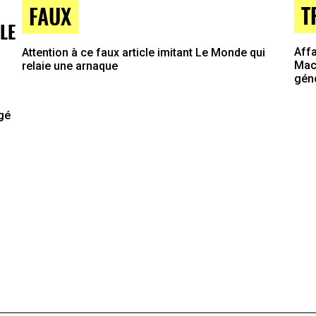
T
FAUX
LE
Affa
Attention à ce faux article imitant Le Monde qui
Macr
relaie une arnaque
gén
agé