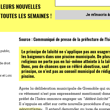
LEURS NOUVELLES
TOUTES LES SEMAINES !
Je m’inscris à
Source :
Communiqué de presse de la préfecture de l'I
Le principe de laïcité ne s’applique pas aux usager
 public,
les baigneurs dans une piscine municipale. De plus
religieux ne porte pas en lui-même atteinte à la laïci
de droit
Donc, peu de chances que ce référé aboutisse, sauf 
principe, ce n’est pas au conseil municipal de rédi
piscine.
i et Loïc
Après la délibération municipale de Grenoble qui au
ce vêtement n’est pas expressément mentionné)
dans
préfet de l’Isère annonce engager un
“déféré-laïcité”
Il s’
appuie en effet sur cette nouvelle procédure d’ur
séparatisme
«
. Il entend demander au juge de suspe