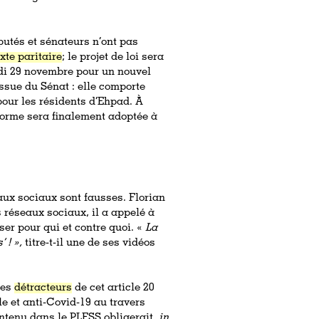
éputés et sénateurs n’ont pas
te paritaire
; le projet de loi sera
edi 29 novembre pour un nouvel
issue du Sénat : elle comporte
 pour les résidents d’Ehpad. À
forme sera finalement adoptée à
aux sociaux sont fausses. Florian
s réseaux sociaux, il a appelé à
ser pour qui et contre quoi. «
La
 ! »,
titre-t-il une de ses vidéos
res
détracteurs
de cet article 20
le et anti-Covid-19 au travers
ontenu dans le PLFSS obligerait,
in