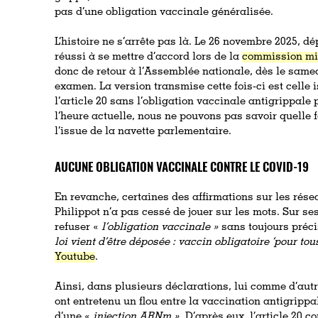
pas d’une obligation vaccinale généralisée.
L’histoire ne s’arrête pas là. Le 26 novembre 2025, d
réussi à se mettre d’accord lors de la
commission mix
donc de retour à l’Assemblée nationale, dès le sam
examen. La version transmise cette fois-ci est celle 
l’article 20 sans l’obligation vaccinale antigrippale
l’heure actuelle, nous ne pouvons pas savoir quelle 
l’issue de la navette parlementaire.
AUCUNE OBLIGATION VACCINALE CONTRE LE COVID-19
En revanche, certaines des affirmations sur les rése
Philippot n’a pas cessé de jouer sur les mots. Sur se
refuser «
l’obligation vaccinale »
sans toujours préci
loi vient d’être déposée : vaccin obligatoire ‘pour tous’
Youtube
.
Ainsi, dans plusieurs déclarations, lui comme d’aut
ont entretenu un flou entre la vaccination antigrippa
d’une «
injection ARNm ».
D’après eux, l’article 20 c