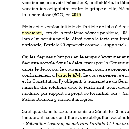
vaccinales, à savoir l’hépatite B, la diphtérie, le tét
vaccination obligatoire contre la grippe a, elle, ét
la tuberculose (BCG) en
2019
.
Mais cette version initiale de l’article de loi a été re
novembre
, lors de la troisième séance publique, 108
lors d’un scrutin public. Ainsi dans le texte résulta
nationale, l’article 20 apparaît comme «
supprimé ».
Or, les députés n’ont pas eu le temps d’examiner ent
Sécurité sociale dans le délai prévu par la Constitut
après le dépôt par le gouvernement pour se prononce
conformément à
l’article 47-1
. Le gouvernement s’éta
et la Constitution l’y obligent, à transmettre au Sénat
ministre des relations avec le Parlement, avait décl
modifiée par rapport au projet de loi initial, car «
tou
Palais Bourbon y seraient intégrés.
Sauf que, dans le texte transmis au Sénat, le 13 nov
instaurant, sous conditions, une obligation vaccinale
«
Sébastien Lecornu, en activant l’article 47-1 de la 