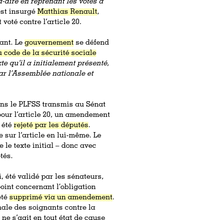
-à-dire en reprenant les votes à
est insurgé
Matthias Renault
,
oté contre l’article 20.
tant. Le
gouvernement
se défend
u code de la sécurité sociale
te qu’il a initialement présenté,
ar l’Assemblée nationale et
ans le PLFSS transmis au Sénat
 pour l’article 20, un amendement
t été
rejeté par les députés
.
e sur l’article en lui-même. Le
 le texte initial – donc avec
tés.
i, été validé par les sénateurs,
oint concernant l’obligation
été
supprimé via un amendement
.
inale des soignants contre la
ne s’agit en tout état de cause