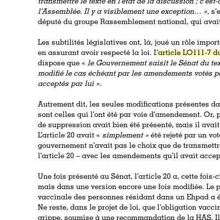
transmettre le texte en l’état de la discussion ; c’est
l’Assemblée. Il y a visiblement une exception… »,
s’
député du groupe Rassemblement national, qui avait v
Les subtilités législatives ont, là, joué un rôle impor
en assurant avoir respecté la loi. L
’article LO111-7 d
dispose que «
le Gouvernement saisit le Sénat du tex
modifié le cas échéant par les amendements votés p
acceptés par lui ».
Autrement dit, les seules modifications présentes d
sont celles qui l’ont été par voie d’amendement. Or,
de suppression avait bien été présenté, mais il avai
L’article 20 avait «
simplement »
été rejeté par un vot
gouvernement n’avait pas le choix que de transmettre
l’article 20 – avec les amendements qu’il avait accep
Une fois présenté au Sénat, l’article 20 a, cette fois-c
mais dans une version encore une fois modifiée. Le p
vaccinale des personnes résidant dans un Ehpad a 
Ne reste, dans le projet de loi, que l’obligation vacc
grippe, soumise à une recommandation de la HAS. Il 