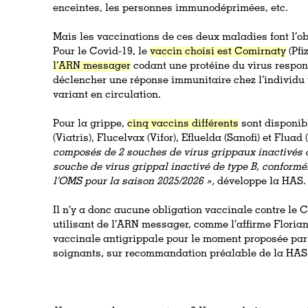
enceintes, les personnes immunodéprimées, etc.
Mais les vaccinations de ces deux maladies font l’obj
Pour le Covid-19, le
vaccin choisi est Comirnaty
(Pfi
l’ARN messager
codant une protéine du virus respo
déclencher une réponse immunitaire chez l’individu 
variant en circulation.
Pour la grippe,
cinq vaccins différents
sont disponibl
(Viatris), Flucelvax (Vifor), Efluelda (Sanofi) et Fluad 
composés de 2 souches de virus grippaux inactivés d
souche de virus grippal inactivé de type B, confor
l’OMS pour la saison 2025/2026 »,
développe la HAS.
Il n’y a donc aucune obligation vaccinale contre le C
utilisant de l’ARN messager, comme l’affirme Florian 
vaccinale antigrippale pour le moment proposée par
soignants, sur recommandation préalable de la HAS