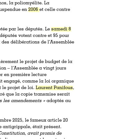
anos, la poliomyélite. La
é suspendue en
2006
et celle contre
jetée par les députés. Le
samedi 8
 députés votent contre et 95 pour
nt des délibérations de l’Assemblée
ièrement le projet de budget de la
ion – l’Assemblée a vingt jours
r en première lecture
it engagé, comme la loi organique
 le projet de loi.
Laurent Panifous
,
aré que la copie transmise serait
s les amendements »
adoptés au
embre 2025, le fameux article 20
 antigrippale, était présent.
Constitution, avait promis de