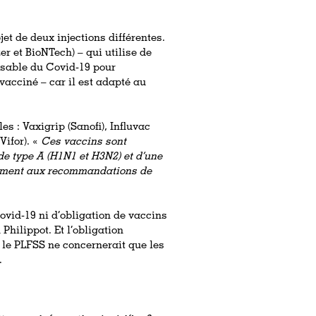
et de deux injections différentes.
zer et BioNTech) – qui utilise de
nsable du Covid-19 pour
vacciné – car il est adapté au
es : Vaxigrip (Sanofi), Influvac
(Vifor). «
Ces vaccins sont
e type A (H1N1 et H3N2) et d’une
mément aux recommandations de
ovid-19 ni d’obligation de vaccins
Philippot. Et l’obligation
 le PLFSS ne concernerait que les
.