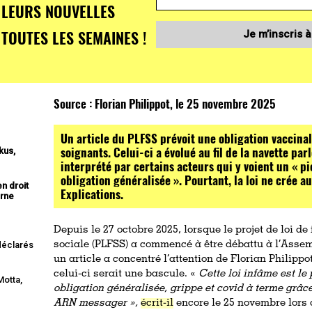
LEURS NOUVELLES
TOUTES LES SEMAINES !
Je m’inscris à
Source :
Florian Philippot, le 25 novembre 2025
Un article du PLFSS prévoit une obligation vaccinal
soignants. Celui-ci a évolué au fil de la navette par
kus,
interprété par certains acteurs qui y voient un « p
obligation généralisée ». Pourtant, la loi ne crée a
n droit
Explications.
erne
Depuis le 27 octobre 2025, lorsque le projet de loi d
 déclarés
sociale (PLFSS) a commencé à être débattu à l’Asse
un article a concentré l’attention de Florian Philippot
celui-ci serait une bascule. «
Cette loi infâme est le
Motta,
obligation généralisée, grippe et covid à terme grâc
ARN messager »,
écrit-il
encore le 25 novembre lors 