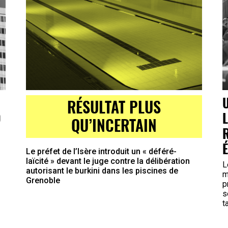
RÉSULTAT PLUS
O
QU’INCERTAIN
Le préfet de l’Isère introduit un « déféré-
laïcité » devant le juge contre la délibération
L
autorisant le burkini dans les piscines de
m
Grenoble
p
s
t