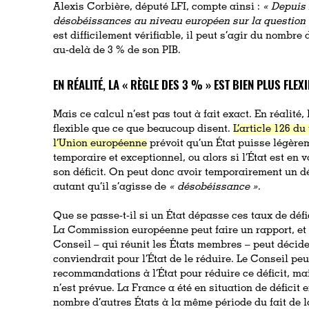
Alexis Corbière, député LFI, compte ainsi :
«
Depuis 
désobéissances au niveau européen sur la question d
est difficilement vérifiable, il peut s’agir du nombre 
au-delà de 3 % de son PIB.
EN RÉALITÉ, LA « RÈGLE DES 3 % » EST BIEN PLUS FLE
Mais ce calcul n’est pas tout à fait exact. En réalité,
flexible que ce que beaucoup disent.
L’article 126 du
l’Union européenne
prévoit qu’un État puisse légèrem
temporaire et exceptionnel, ou alors si l’État est en 
son déficit. On peut donc avoir temporairement un dé
autant qu’il s’agisse de
« désobéissance »
.
Que se passe-t-il si un État dépasse ces taux de défi
La Commission européenne peut faire un rapport, et 
Conseil – qui réunit les États membres – peut décider q
conviendrait pour l’État de le réduire. Le Conseil peu
recommandations à l’État pour réduire ce déficit, ma
n’est prévue. La France a été en situation de déficit
nombre d’autres États à la même période du fait de la