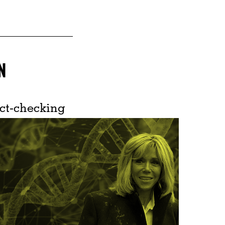
N
ct-checking