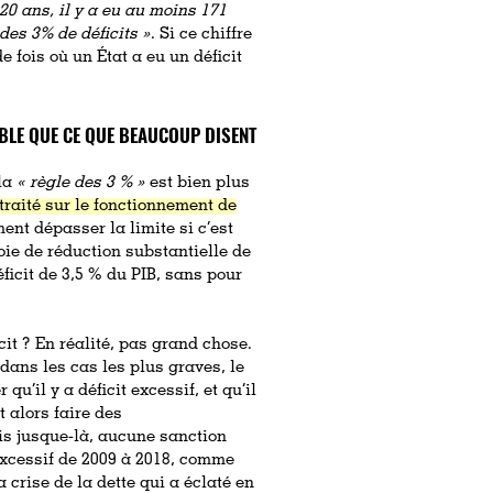
20 ans, il y a eu au moins 171
es 3% de déficits »
. Si ce chiffre
de fois où un État a eu un déficit
XIBLE QUE CE QUE BEAUCOUP DISENT
 la
« règle des 3 % »
est bien plus
 traité sur le fonctionnement de
ent dépasser la limite si c’est
voie de réduction substantielle de
ficit de 3,5 % du PIB, sans pour
cit ? En réalité, pas grand chose.
dans les cas les plus graves, le
u’il y a déficit excessif, et qu’il
t alors faire des
is jusque-là, aucune sanction
 excessif de 2009 à 2018, comme
 crise de la dette qui a éclaté en