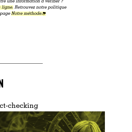
re une information à vérifier ?
 ligne.
Retrouvez notre politique
a page
Notre méthode.
N
ct-checking