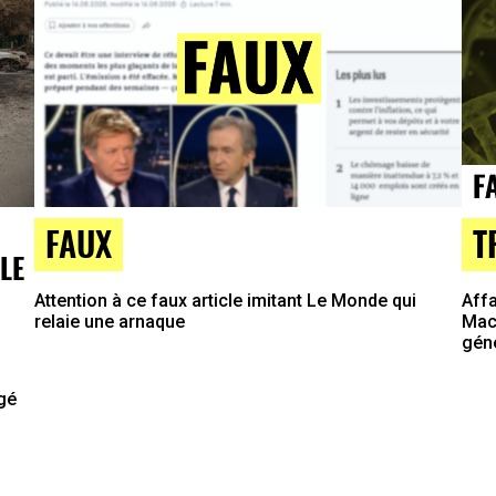
T
FAUX
LE
Affa
Attention à ce faux article imitant Le Monde qui
Macr
relaie une arnaque
gén
agé