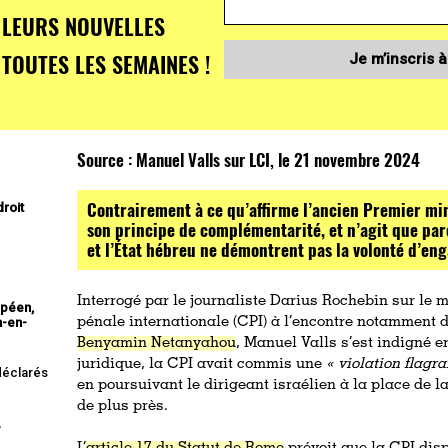
LEURS NOUVELLES
TOUTES LES SEMAINES !
Je m’inscris à
Source :
Manuel Valls sur LCI, le 21 novembre 2024
Contrairement à ce qu’affirme l’ancien Premier min
droit
son principe de complémentarité, et n’agit que par
et l’État hébreu ne démontrent pas la volonté d’e
Interrogé par le journaliste Darius Rochebin sur le 
opéen,
n-en-
pénale internationale (CPI) à l’encontre notamment 
Benyamin Netanyahou
, Manuel Valls s’est indigné e
juridique, la CPI avait commis une
« violation flagr
 déclarés
en poursuivant le dirigeant israélien à la place de 
de plus près.
,