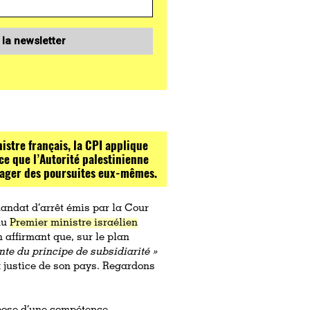
 la newsletter
istre français, la CPI applique
ce que l’Autorité palestinienne
ngager des poursuites eux-mêmes.
mandat d’arrêt émis par la Cour
du
Premier ministre israélien
n affirmant que, sur le plan
ante du principe de subsidiarité »
la justice de son pays. Regardons