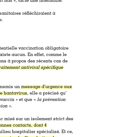
st non »
, tacle une internaute.
sanitaires réfléchiraient à
e.
tentielle vaccination obligatoire
existe aucun. En effet, comme le
ions à propos des récents cas de
raitement antiviral spécifique
ransmis un
message d’urgence aux
de hantavirus
, elle a précisé qu’
 vaccin »
et que
« la prévention
sion »
.
c misé sur un isolement strict des
onnes contacts, dont 4
lieu hospitalier spécialisé. Et ce,