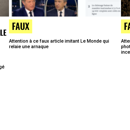
FAUX
F
LE
Attention à ce faux article imitant Le Monde qui
Atte
relaie une arnaque
phot
inc
agé