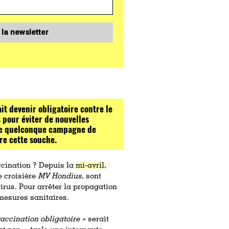
 la newsletter
it devenir obligatoire contre le
s pour éviter de nouvelles
une quelconque campagne de
tre cette souche.
ccination ? Depuis la
mi-avril
,
e croisière
MV Hondius
, sont
irus. Pour arrêter la propagation
mesures sanitaires.
vaccination obligatoire »
serait