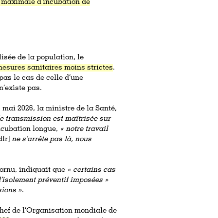
 maximale d’incubation de
sée de la population, le
esures sanitaires moins strictes
.
pas le cas de celle d’une
’existe pas.
6 mai 2026, la ministre de la Santé,
de transmission est maîtrisée sur
ncubation longue,
« notre travail
dlr]
ne s’arrête pas là, nous
cornu, indiquait que
« certains cas
d’isolement préventif imposées »
sions »
.
chef de l’Organisation mondiale de