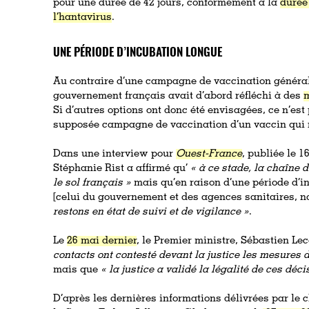
pour une durée de 42 jours, conformément à la
durée
l’hantavirus
.
UNE PÉRIODE D’INCUBATION LONGUE
Au contraire d’une campagne de vaccination générali
gouvernement français avait d’abord réfléchi à des
m
Si d’autres options ont donc été envisagées, ce n’est 
supposée campagne de vaccination d’un vaccin qui n
Dans une interview pour
Ouest-France
, publiée le 1
Stéphanie Rist a affirmé qu’
« à ce stade, la chaîne 
le sol français »
mais qu’en raison d’une période d’i
[celui du gouvernement et des agences sanitaires, n
restons en état de suivi et de vigilance »
.
Le
26 mai dernier
, le Premier ministre, Sébastien Le
contacts ont contesté devant la justice les mesures 
mais que
« la justice a validé la légalité de ces déci
D’après les dernières informations délivrées par le 