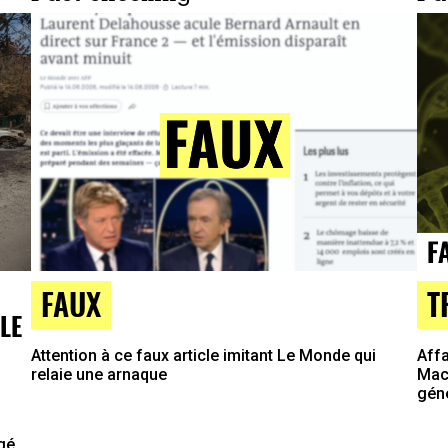
T
FAUX
LE
Affa
Attention à ce faux article imitant Le Monde qui
Macr
relaie une arnaque
gén
agé