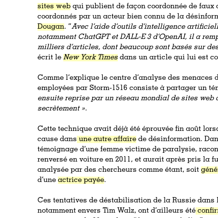
sites web
qui publient de façon coordonnée de faux a
coordonnés par un acteur bien connu de la désinform
Dougan
. “
Avec l’aide d’outils d’intelligence artifici
notamment ChatGPT et DALL-E 3 d’OpenAI, il a rempl
milliers d’articles, dont beaucoup sont basés sur de
écrit le
New York Times
dans un article qui lui est c
Comme l’explique le centre d’analyse des menaces 
employées par Storm-1516 consiste à partager un té
ensuite reprise par un réseau mondial de sites web 
secrètement »
.
Cette technique avait déjà été éprouvée fin août lor
cause dans
une autre affaire
de désinformation. Dans
témoignage d’une femme victime de paralysie, racon
renversé en voiture en 2011, et aurait après pris la fu
analysée par des chercheurs comme étant, soit
géné
d’une
actrice payée
.
Ces tentatives de déstabilisation de la Russie dan
notamment envers Tim Walz, ont d’ailleurs été
confi