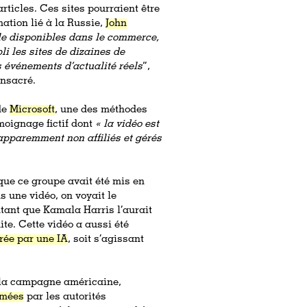
rticles. Ces sites pourraient être
ation lié à la Russie,
John
elle disponibles dans le commerce,
i les sites de dizaines de
s événements d’actualité réels
”,
onsacré.
de
Microsoft
, une des méthodes
moignage fictif dont
« la vidéo est
apparemment non affiliés et gérés
sque ce groupe avait été mis en
 une vidéo, on voyait le
tant que Kamala Harris l’aurait
ite. Cette vidéo a aussi été
rée par une IA
, soit s’agissant
s la campagne américaine,
rmées
par les autorités