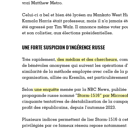
vrai Matthew Metro.
Celui-ci a bel et bien été lycéen au Mankato West Hi
Kamala Harris était professeur, mais il n’a jamais é
été agressé par Tim Walz. Il annonce même voter po
et son colistier, aux élections présidentielles.
UNE FORTE SUSPICION D’INGÉRENCE RUSSE
Très rapidement,
des médias et des chercheurs
, com
de bénévoles anonymes qui suivent les opérations d’
similarité de la méthode employée avec celle de la
organisation, alliée au Kremlin, est particulièrement
Selon
une enquête
menée par la NBC News, publiée l
propagande russe nommé “
Storm-1516” par Microsof
cinquante tentatives de déstabilisation de la campa
profit des républicains, depuis l’automne 2023.
Plusieurs indices permettent de lier Storm-1516 à ce
privilégiés par ce fameux réseau repose notamment su