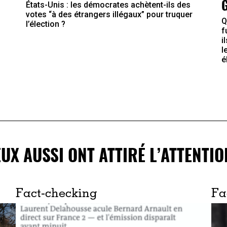
États-Unis : les démocrates achètent-ils des
votes “à des étrangers illégaux” pour truquer
Q
l’élection ?
f
i
l
é
EUX AUSSI ONT ATTIRÉ L’ATTENTIO
Fact-checking
Fa