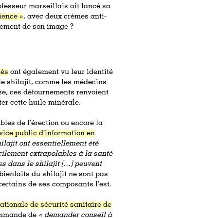
ofesseur marseillais ait lancé sa
ience »
, avec deux crèmes anti-
nement de son image ?
tés
ont également vu leur identité
le shilajit, comme les médecins
se, ces détournements renvoient
r cette huile minérale.
ubles de l’érection ou encore la
vice public d’information en
ilajit ont essentiellement été
icilement extrapolables à la santé
 dans le shilajit […] peuvent
 bienfaits du shilajit ne sont pas
 certains de ses composants l’est.
tionale de sécurité sanitaire de
mmande de
«
demander conseil à