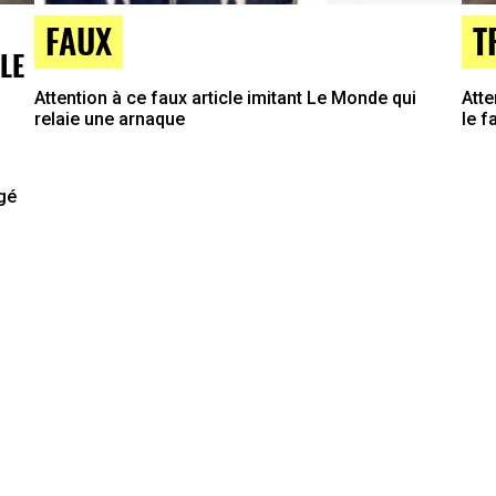
FAUX
T
LE
Attention à ce faux article imitant Le Monde qui
Atte
relaie une arnaque
le f
agé