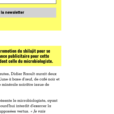
 la newsletter
promotion du shilajit pour se
ance publicitaire pour cette
dont celle du microbiologiste.
autes, Didier Raoult aurait deux
’une à base d’œuf, de café noir et
le minérale noirâtre issue de
ésente le microbiologiste, ayant
urd’hui interdit d’exercer la
 supposées vertus.
«
Je vais