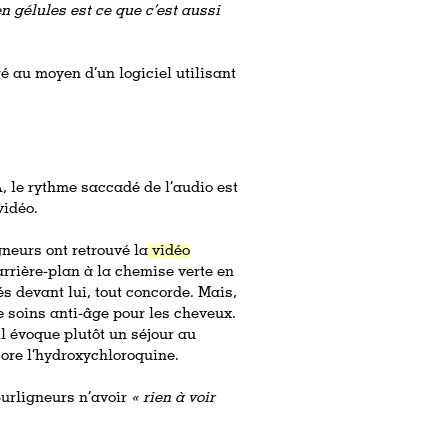
en gélules est ce que c’est aussi
ré au moyen d’un logiciel utilisant
A, le rythme saccadé de l’audio est
vidéo.
neurs ont retrouvé la
vidéo
arrière-plan à la chemise verte en
és devant lui, tout concorde. Mais,
e soins anti-âge pour les cheveux.
l évoque plutôt un séjour au
core l’hydroxychloroquine.
Surligneurs n’avoir
«
rien à voir