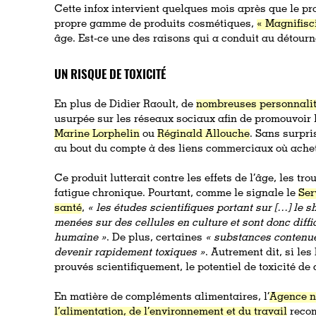
Cette infox intervient quelques mois après que le pr
propre
gamme de produits cosmétiques,
« Magnifisc
âge. Est-ce une des raisons qui a conduit au détour
UN RISQUE DE TOXICITÉ
En plus de Didier Raoult, de
nombreuses personnali
usurpée sur les réseaux sociaux afin de promouvoir 
Marine Lorphelin
ou
Réginald Allouche
. Sans surpri
au bout du compte à des liens commerciaux où achete
Ce produit lutterait contre les effets de l’âge, les tro
fatigue chronique. Pourtant, comme le signale le
Ser
santé
,
«
les études scientifiques portant sur […] le sh
menées sur des cellules en culture et sont donc diff
humaine »
. De plus, certaines
«
substances contenues
devenir rapidement toxiques »
. Autrement dit, si les
prouvés scientifiquement, le potentiel de toxicité de
En matière de compléments alimentaires, l’
Agence na
l’alimentation, de l’environnement et du travail
reco