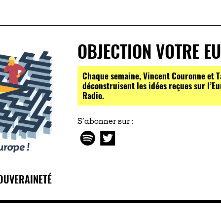
OBJECTION VOTRE EU
Chaque semaine, Vincent Couronne et T
déconstruisent les idées reçues sur l’E
Radio.
S’abonner sur :
SOUVERAINETÉ