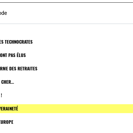
ode
 DES TECHNOCRATES
SONT PAS ÉLUS
ORME DES RETRAITES
P CHER…
 !
VERAINETÉ
’EUROPE