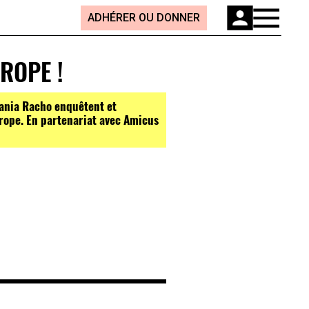
ADHÉRER OU DONNER
ROPE !
ania Racho enquêtent et
urope. En partenariat avec Amicus