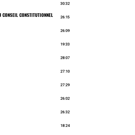
30:32
U CONSEIL CONSTITUTIONNEL
26:15
26:09
19:33
28:07
27:10
27:29
26:02
26:32
18:24