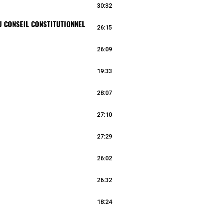
30:32
U CONSEIL CONSTITUTIONNEL
26:15
26:09
19:33
28:07
27:10
27:29
26:02
26:32
18:24