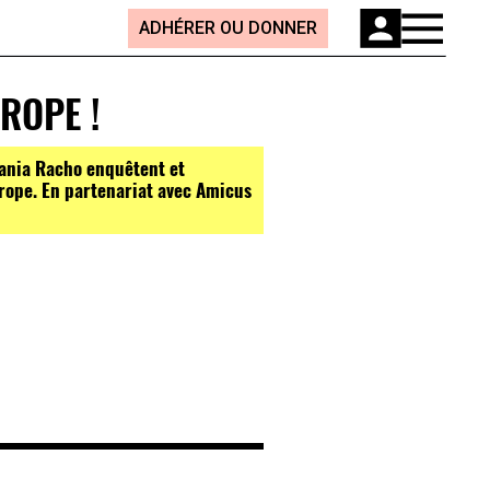
ADHÉRER OU DONNER
ROPE !
ania Racho enquêtent et
urope. En partenariat avec Amicus