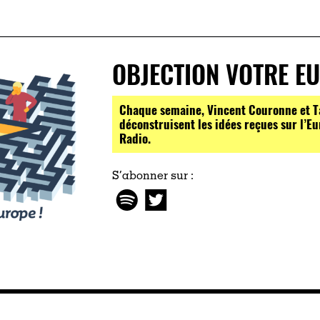
OBJECTION VOTRE EU
Chaque semaine, Vincent Couronne et T
déconstruisent les idées reçues sur l’E
Radio.
S’abonner sur :