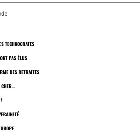
ode
 DES TECHNOCRATES
SONT PAS ÉLUS
ORME DES RETRAITES
P CHER…
 !
VERAINETÉ
’EUROPE