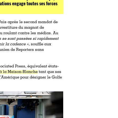
ations engage toutes ses forces
s-Unis après le second mandat de
nvestiture du magnat de
eu roulant contre les médias. Au
s se sont passées si rapidement
nir la cadence »
, souffle aux
unien de Reporters sans
ociated Press, équivalent états-
 à la Maison-Blanche
tant que ses
 d’Amérique pour désigner le Golfe