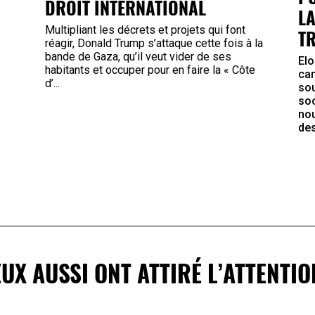
DROIT INTERNATIONAL
L
Multipliant les décrets et projets qui font
T
réagir, Donald Trump s’attaque cette fois à la
bande de Gaza, qu’il veut vider de ses
Elo
habitants et occuper pour en faire la « Côte
cam
d’...
sou
soc
nou
des
EUX AUSSI ONT ATTIRÉ L’ATTENTIO