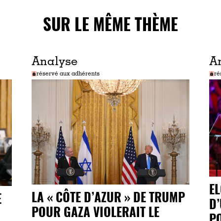
SUR LE MÊME THÈME
Analyse
A
réservé aux adhérents
ré
EL
LA « CÔTE D’AZUR » DE TRUMP
E
D’
POUR GAZA VIOLERAIT LE
PO