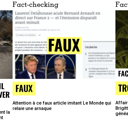
Fact-checking
Fac
IL
TR
FAUX
VER
Affai
Attention à ce faux article imitant Le Monde qui
Brigit
relaie une arnaque
nt la
généa
nt