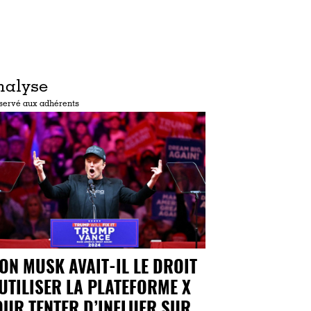
nalyse
servé aux adhérents
ON MUSK AVAIT-IL LE DROIT
UTILISER LA PLATEFORME X
UR TENTER D’INFLUER SUR