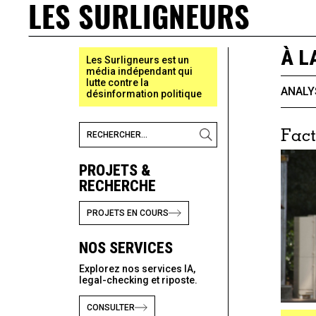
LES SURLIGNEURS
À L
Les Surligneurs est un
média indépendant qui
lutte contre la
ANALY
désinformation politique
Fact
PROJETS &
RECHERCHE
PROJETS EN COURS
NOS SERVICES
Explorez nos services IA,
legal-checking et riposte.
CONSULTER