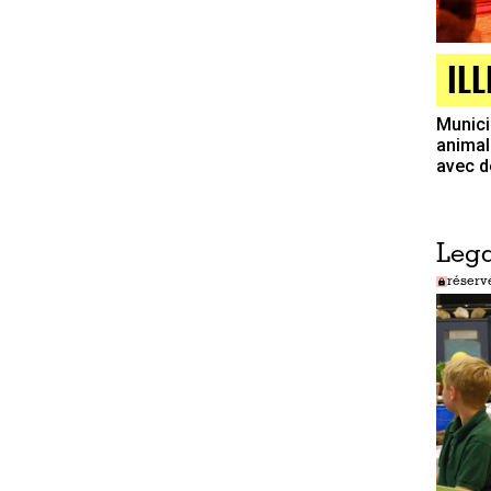
IL
Munici
animali
avec d
Lega
réserv