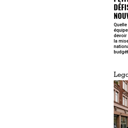
DÉFI
NOU
Quelle 
équipe
devoir
la mis
nation
budgéta
Lega