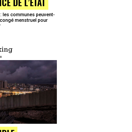
CE DE L’ÉTAT
 : les communes peuvent-
n congé menstruel pour
?
king
s