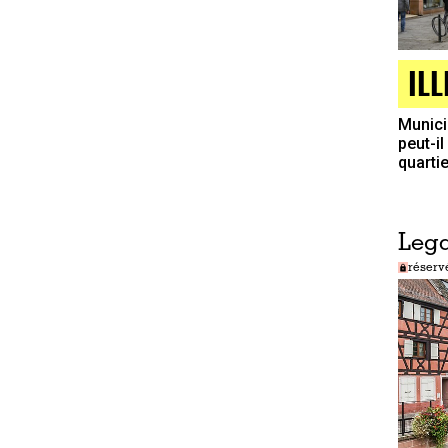
IL
Munici
peut-i
quartie
Lega
réserv