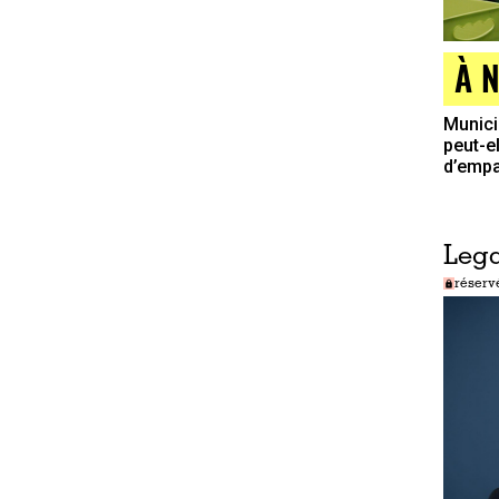
À 
Munici
peut-e
d’empat
Lega
réserv