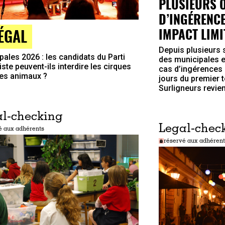
PLUSIEURS 
D’INGÉRENCE
IMPACT LIMI
LÉGAL
Depuis plusieurs
pales 2026 : les candidats du Parti
des municipales e
ste peuvent-ils interdire les cirques
cas d’ingérences 
es animaux ?
jours du premier t
Surligneurs revien
l-checking
Legal-chec
é aux adhérents
réservé aux adhérent