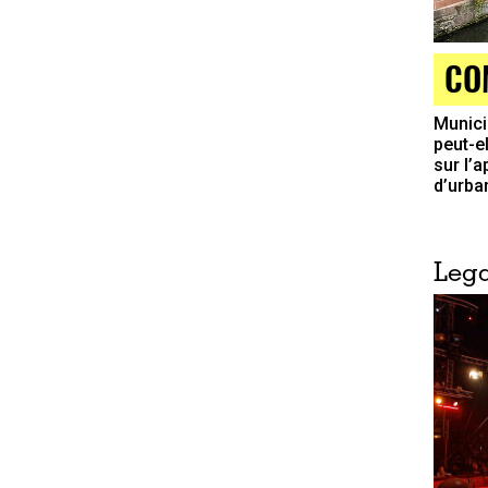
CO
Munici
peut-e
sur l’a
d’urba
Lega