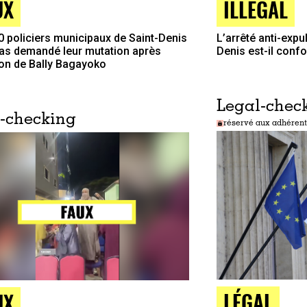
UX
ILLÉGAL
0 policiers municipaux de Saint-Denis
L’arrêté anti-expu
pas demandé leur mutation après
Denis est-il confo
tion de Bally Bagayoko
Legal-chec
-checking
réservé aux adhérent
LÉGAL
UX