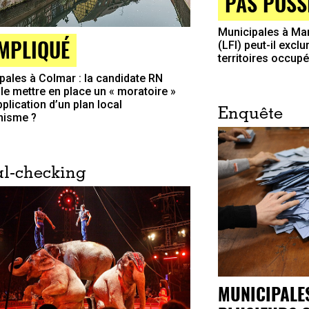
PAS POSS
Municipales à Mar
MPLIQUÉ
(LFI) peut-il excl
territoires occupé
pales à Colmar : la candidate RN
lle mettre en place un « moratoire »
pplication d’un plan local
Enquête
nisme ?
l-checking
MUNICIPALES