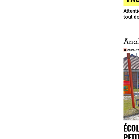
Attent
tout d
Ana
réserv
ÉCOL
PETI