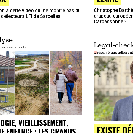
Christophe Barthès
ion à cette vidéo qui ne montre pas du
drapeau européen 
es électeurs LFI de Sarcelles
Carcassonne ?
lyse
Legal-chec
é aux adhérents
réservé aux adhérent
OGIE, VIEILLISSEMENT,
EXISTE DÉ
TE ENFANCE : LES GRANDS