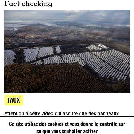
Fact-checking
FAUX
Attention à cette vidéo qui assure que des panneaux
photovoltaïques ont été installés après les incendies de
Ce site utilise des cookies et vous donne le contrôle sur
2022 en Gironde
ce que vous souhaitez activer