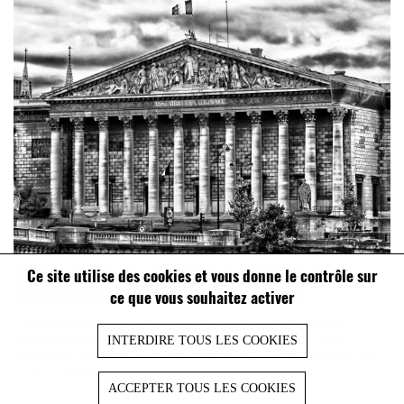
DISSOLUTION DE L’ASSEMBLÉE NATIONALE : UN
Ce site utilise des cookies et vous donne le contrôle sur
CHOIX SANS PRÉCÉDENT NI ÉQUIVALENT
ce que vous souhaitez activer
Le Président de la République dissout l’Assemblée
nationale en réaction à une défaite électorale. Une
INTERDIRE TOUS LES COOKIES
première dans l’histoire de la Cinquième République, et
une curiosité sur la scène europé...
ACCEPTER TOUS LES COOKIES