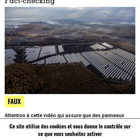
Fact-checking
FAUX
Attention à cette vidéo qui assure que des panneaux
photovoltaïques ont été installés après les incendies de
Ce site utilise des cookies et vous donne le contrôle sur
2022 en Gironde
ce que vous souhaitez activer