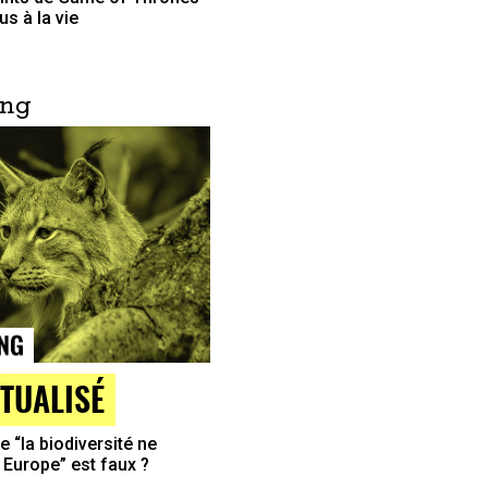
s à la vie
ing
TUALISÉ
e “la biodiversité ne
 Europe” est faux ?