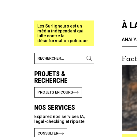
À L
Les Surligneurs est un
média indépendant qui
lutte contre la
ANALY
désinformation politique
Fact
PROJETS &
RECHERCHE
PROJETS EN COURS
NOS SERVICES
Explorez nos services IA,
legal-checking et riposte.
CONSULTER