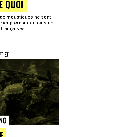
E QUOI
 de moustiques ne sont
élicoptère au-dessus de
 françaises
ing
E