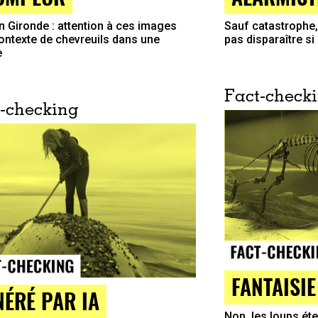
Sauf catastrophe, 
n Gironde : attention à ces images
pas disparaître s
ontexte de chevreuils dans une
e
Fact-check
-checking
FANTAISIE
NÉRÉ PAR IA
Non, les loups ét