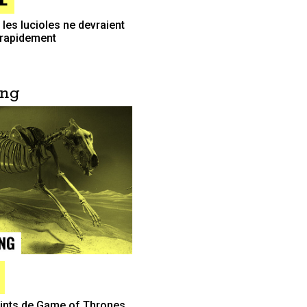
les lucioles ne devraient
i rapidement
ing
eints de Game of Thrones