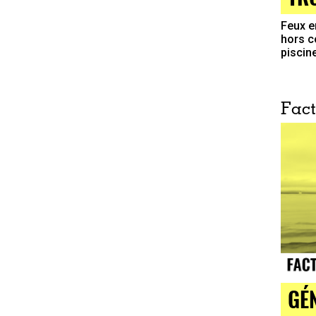
Feux e
hors c
piscin
Fact
GÉ