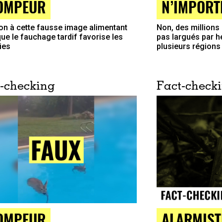
OMPEUR
N’IMPORT
ion à cette fausse image alimentant
Non, des millions
que le fauchage tardif favorise les
pas largués par h
ies
plusieurs régions
-checking
Fact-check
ALARMIST
OMPEUR