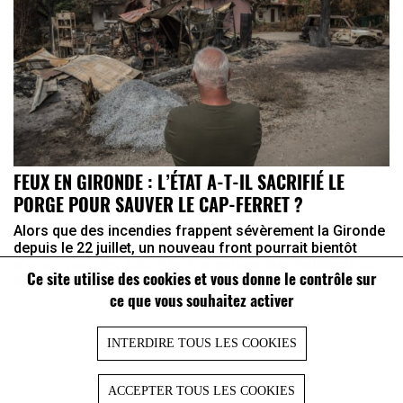
FEUX EN GIRONDE : L’ÉTAT A-T-IL SACRIFIÉ LE
PORGE POUR SAUVER LE CAP-FERRET ?
Alors que des incendies frappent sévèrement la Gironde
depuis le 22 juillet, un nouveau front pourrait bientôt
s’ouvrir pour les autorités françaises. Des habitants du
Ce site utilise des cookies et vous donne le contrôle sur
Porge, village ravagé par les flammes, ont annoncé ...
ce que vous souhaitez activer
INTERDIRE TOUS LES COOKIES
ACCEPTER TOUS LES COOKIES