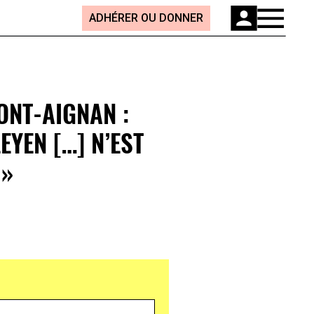
ADHÉRER OU DONNER
ONT-AIGNAN :
EYEN […] N’EST
 »