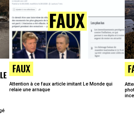
FAUX
F
LE
Attention à ce faux article imitant Le Monde qui
Atte
relaie une arnaque
phot
inc
agé