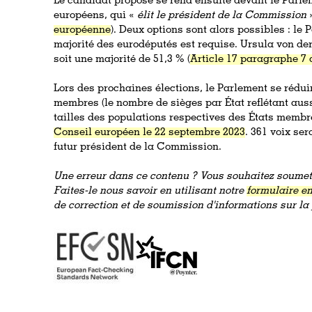
Le candidat proposé se rend ensuite devant le Parlem
européens, qui «
élit le président de la Commission
»
européenne
). Deux options sont alors possibles : le
majorité des eurodéputés est requise. Ursula von der
soit une majorité de 51,3 % (
Article 17 paragraphe 7 
Lors des prochaines élections, le Parlement se réduir
membres (le nombre de sièges par État reflétant auss
tailles des populations respectives des États membr
Conseil européen le 22 septembre 2023
. 361 voix ser
futur président de la Commission.
Une erreur dans ce contenu ? Vous souhaitez soumett
Faites-le nous savoir en utilisant notre
formulaire en
de correction et de soumission d'informations sur l