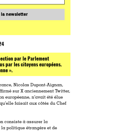
 la newsletter
24
lection par le Parlement
us par les citoyens européens.
nne ».
 France, Nicolas Dupont-Aignan,
affirmé sur X anciennement Twitter,
n européenne, n’avait été élue
qu’elle faisait aux côtés du Chef
n consiste à assurer la
 la politique étrangère et de