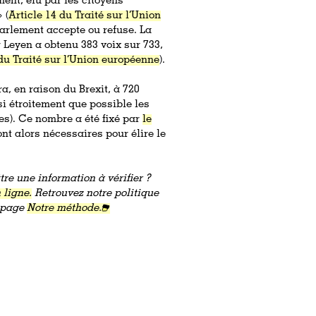
ent, élu par les citoyens
 (
Article 14 du Traité sur l’Union
 Parlement accepte ou refuse. La
 Leyen a obtenu 383 voix sur 733,
du Traité sur l’Union européenne
).
a, en raison du Brexit, à 720
i étroitement que possible les
es). Ce nombre a été fixé par
le
ont alors nécessaires pour élire le
re une information à vérifier ?
 ligne.
Retrouvez notre politique
a page
Notre méthode.