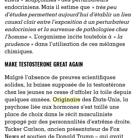
effets «
soupçonnés »
des perturbateurs
endocriniens
.
Mais il estime que
«
très peu
d’études permettent aujourd’hui d’établir un lien
causal clair entre l’exposition à un perturbateur
endocrinien et la survenue de pathologies chez
l’homme »
. L’organisme incite toutefois à
«
la
prudence »
dans l’utilisation de ces mélanges
chimiques.
MAKE TESTOSTERONE GREAT AGAIN
Malgré l’absence de preuves scientifiques
solides, la baisse supposée de la testostérone
chez les jeunes ne cesse d’affoler la toile depuis
quelques années.
Originaire
des
États-Unis, la
psychose liée aux
hormones s’est taillé une
place de choix dans le récit masculiniste
propagé par des personnalités d’extrême droite.
Tucker Carlson, ancien présentateur de Fox
News et soutien de Donald Trump – qui avait