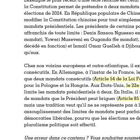
L’exemple le plus récent d’une telle réforme est celu
la Constitution permet de prétendre à deux mandats
élections de 2024. En République populaire de Chine, 
modifier la Constitution chinoise pour tout simpleme
mandats présidentiels. Les présidents de certains pa
affranchis de toute limite : Denis Sassou Nguesso 
mandat), Yoweri Museveni en Ouganda (6e mandat), 
décédé en fonction) et Ismail Omar Guelleh à Djibout
qu’eux.
Chez nos voisins européens et outre-atlantique, il e
consécutifs. En Allemagne, à l’instar de la France, l
que deux mandats consécutifs (
Article 54 de la Loi
pour la Pologne et la Hongrie. Aux États-Unis,
le 22e
limite les mandats présidentiels à deux. En Italie, i
de mandats que le Président peut briguer (
Article 85
mais une tradition veut qu’il ne se représente pas à 
assouplissement des limites de mandats peut parfoi
démocraties libérales, pourvu que les élections se d
pluralisme politique soit effectif.
Une erreur dans ce contenu ? Vous souhaitez soumett