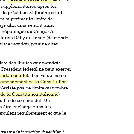
i du
président russe Poutine
, à qui
 supplémentaires après les
le président Xi Jinping a fait
nt supprimer la limite de
ys africains se sont ainsi
en République du Congo (7e
Idriss Déby au Tchad (6e mandat,
i (5e mandat), pour ne citer
xiste des limites aux mandats
e Président fédéral ne peut exercer
 Fondamentale
). Il en va de même
 amendement de la Constitution
l n’existe pas de limite au nombre
 de la Constitution italienne
),
la fin de son mandat. Un
s être envisagé dans les
éroulent régulièrement et que le
re une information à vérifier ?