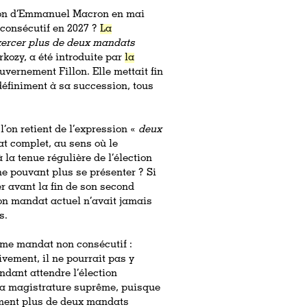
tion d’Emmanuel Macron en mai
 consécutif en 2027 ?
La
xercer plus de deux mandats
rkozy, a été introduite par
la
gouvernement Fillon. Elle mettait fin
ndéfiniment à sa succession, tous
l’on retient de l’expression «
deux
t complet, au sens où le
la tenue régulière de l’élection
e pouvant plus se présenter ? Si
 avant la fin de son second
on mandat actuel n’avait jamais
ns.
ième mandat non consécutif :
ement, il ne pourrait pas y
endant attendre l’élection
 la magistrature suprême, puisque
lement plus de deux mandats