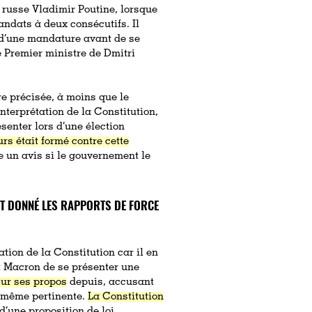
t russe Vladimir Poutine, lorsque
andats à deux consécutifs. Il
 d’une mandature avant de se
e Premier ministre de Dmitri
tre précisée, à moins que le
interprétation de la Constitution,
enter lors d’une élection
urs était formé contre cette
e un avis si le gouvernement le
ANT DONNÉ LES RAPPORTS DE FORCE
tion de la Constitution car il en
t Macron de se présenter une
sur ses propos
depuis, accusant
e même pertinente.
La Constitution
d’une proposition de loi