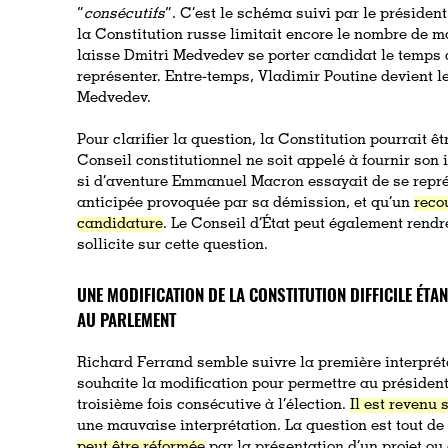
“
consécutifs
”. C’est le schéma suivi par le présiden
la Constitution russe limitait encore le nombre de m
laisse Dmitri Medvedev se porter candidat le temps
représenter. Entre-temps, Vladimir Poutine devient l
Medvedev.
Pour clarifier la question, la Constitution pourrait ê
Conseil constitutionnel ne soit appelé à fournir son 
si d’aventure Emmanuel Macron essayait de se représ
anticipée provoquée par sa démission, et qu’un
reco
candidature
. Le Conseil d’État peut également rendr
sollicite sur cette question.
UNE MODIFICATION DE LA CONSTITUTION DIFFICILE ÉT
AU PARLEMENT
Richard Ferrand semble suivre la première interpréta
souhaite la modification pour permettre au présiden
troisième fois consécutive à l’élection.
Il est revenu 
une mauvaise interprétation. La question est tout d
peut être réformée
par la présentation d’un projet ou 