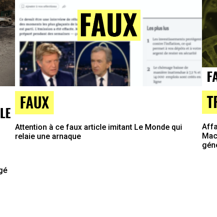
T
FAUX
LE
Affa
Attention à ce faux article imitant Le Monde qui
Macr
relaie une arnaque
gén
agé