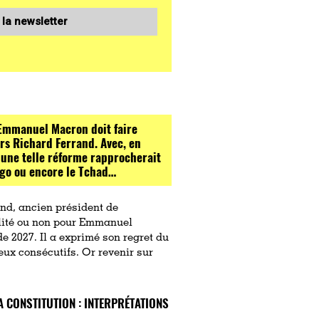
 la newsletter
 Emmanuel Macron doit faire
rs Richard Ferrand. Avec, en
, une telle réforme rapprocherait
ngo ou encore le Tchad…
nd, ancien président de
bilité ou non pour Emmanuel
de 2027. Il a exprimé son regret du
eux consécutifs. Or revenir sur
A CONSTITUTION : INTERPRÉTATIONS