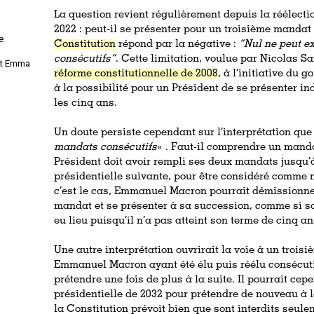
La question revient régulièrement depuis la réélec
2022 : peut-il se présenter pour un troisième mandat
e
Constitution
répond par la négative :
“Nul ne peut e
consécutifs”
. Cette limitation, voulue par Nicolas Sa
 et Emma
réforme constitutionnelle de 2008
, à l’initiative du 
à la possibilité pour un Président de se présenter i
les cinq ans.
Un doute persiste cependant sur l’interprétation que 
mandats consécutifs
« . Faut-il comprendre un manda
Président doit avoir rempli ses deux mandats jusqu’à 
présidentielle suivante, pour être considéré comme n
c’est le cas, Emmanuel Macron pourrait démissionner
mandat et se présenter à sa succession, comme si s
eu lieu puisqu’il n’a pas atteint son terme de cinq a
Une autre interprétation ouvrirait la voie à un trois
Emmanuel Macron ayant été élu puis réélu consécutiv
prétendre une fois de plus à la suite. Il pourrait cep
présidentielle de 2032 pour prétendre de nouveau à
la Constitution prévoit bien que sont interdits seu