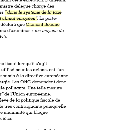
imant cette exception. D’ailleurs,
inistre délégué chargé des
vés
“
dans le système de la taxe
t climat européen”
. Le porte-
t déclaré que
Clément Beaune
nne d’examiner
« les moyens de
rivé
.
e fiscal lorsqu’il s’agit
utilisé pour les avions, est l’un
 soumis à la directive européenne
’énergie. Les ONG demandent donc
ile polluante. Une telle mesure
t”
de l’Union européenne.
lève de la politique fiscale de
le très contraignante puisqu’elle
tte unanimité qui bloque
ciétés.