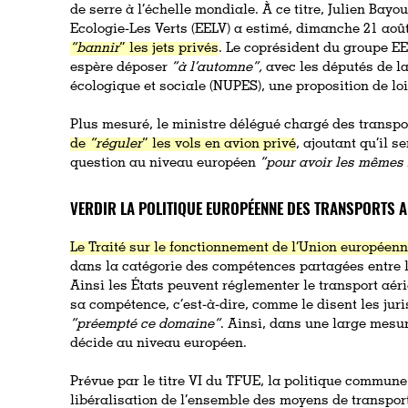
de serre à l’échelle mondiale. À ce titre, Julien Bayo
Ecologie-Les Verts (EELV) a estimé, dimanche 21 aoû
“bannir
” les jets privés
. Le coprésident du groupe E
espère déposer
“à l’automne“,
avec les députés de l
écologique et sociale (NUPES), une proposition de loi
Plus mesuré, le ministre délégué chargé des transp
de
“réguler
” les vols en avion privé
, ajoutant qu’il s
question au niveau européen
“pour avoir les mêmes r
VERDIR LA POLITIQUE EUROPÉENNE DES TRANSPORTS A
Le Traité sur le fonctionnement de l’Union européen
dans la catégorie des compétences partagées entre l
Ainsi les États peuvent réglementer le transport aéri
sa compétence, c’est-à-dire, comme le disent les juri
“préempté ce domaine”
. Ainsi, dans une large mesur
décide au niveau européen.
Prévue par le titre VI du TFUE, la politique commun
libéralisation de l’ensemble des moyens de transport,