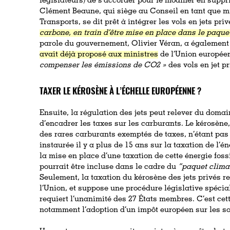
législateurs) de s’accorder pour le modifier en suppr
Clément Beaune, qui siège au Conseil
en tant que m
Transports, se dit prêt à intégrer les vols en jets pri
carbone, en train d’être mise en place dans le paque
parole du gouvernement, Olivier Véran, a égalemen
avait déjà proposé aux ministres
de l’Union europée
compenser les émissions de CO2 »
des vols en jet p
TAXER LE KÉROSÈNE À L’ÉCHELLE EUROPÉENNE ?
Ensuite, la régulation des jets peut relever du domain
d’encadrer les taxes sur les carburants. Le kérosène, 
des rares carburants exemptés de taxes, n’étant pas
instaurée il y a plus de 15 ans sur la taxation de l
la mise en place d’une taxation de cette énergie foss
pourrait être incluse dans le cadre du
“paquet clima
Seulement, la taxation du kérosène des jets privés re
l’Union, et suppose une procédure législative spécia
requiert l’unanimité des 27 États membres. C’est ce
notamment l’adoption d’un impôt européen sur les so