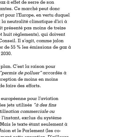
z à effet de serre de son
luantes. Ce marché peut donc
ert pour l’Europe, en vertu duquel
à la neutralité climatique d’ici à
t présenté pas moins de treize
t huit règlements), qui doivent
onseil. Il s’agit, comme jalon
er de 55 % les émissions de gaz à
 2030.
 plan. C’est la raison pour
“permis de polluer”
accordés à
exception de moins en moins
e faire des efforts.
n européenne pour l’aviation
es jets utilisés
“à des fins
tilisation commerciale ou
 l’instant,
exclus du système
Mais le texte étant seulement à
Union et le Parlement (les co-