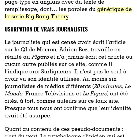
page type en anglais avec du texte de
remplissage, dont… les paroles du
générique de
la série Big Bang Theory
.
USURPATION DE VRAIS JOURNALISTES
Le journaliste qui est censé avoir écrit l’article
sur le QI de Macron, Adrien Bez, travaille en
réalité au
Figaro
et n’a jamais écrit cet article ou
aucun autre publiés sur ce site, comme il
l’indique aux Surligneurs. Il n’est pas le seul à
avoir vu son identité utilisée. Au moins six
journalistes de médias différents (
20 minutes,
Le
Monde
, France Télévisions et
Le Figaro
) ont été
cités, à tort, comme auteurs sur ce faux site.
Presque tous nous ont confirmé que leur identité
avait été usurpée.
Quant au contenu de ces pseudo-documents :
c’est du vent. Le psychologue clinicien qui est