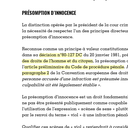
PRÉSOMPTION D’INNOCENCE
La distinction opérée par le président de la cour cri
la nécessité de respecter l’un des principes directeu
présomption d’innocence.
Reconnue comme un principe à valeur constitutionnel
dans sa
décision n°80-127 DC
du 20 janvier 1981, pré
des droits de l’homme et du citoyen
, la présomption 
l’
article préliminaire du Code de procédure pénale
. 
paragraphe 2
de la Convention européenne des droit
personne accusée d’une infraction est présumée inn
culpabilité ait été légalement établie »
.
La présomption d’innocence est un droit fondamenta
ne pas être présenté publiquement comme coupable av
l’utilisation de l’expression « scènes de sexe » plutôt
par le renvoi du terme « viol » à une infraction pén
Qualifier ces scènes de « viol » reviendrait à cons