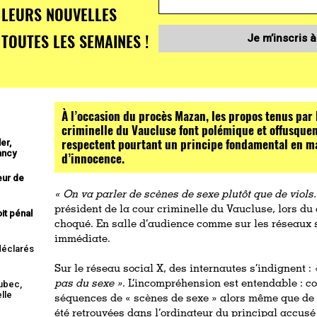
LEURS NOUVELLES
TOUTES LES SEMAINES !
Je m’inscris à
À l’occasion du procès Mazan, les propos tenus par 
criminelle du Vaucluse font polémique et offusquent
respectent pourtant un principe fondamental en ma
er,
ancy
d’innocence.
eur de
« On va parler de scènes de sexe plutôt que de viols.
président de la cour criminelle du Vaucluse, lors d
it pénal
choqué. En salle d’audience comme sur les réseaux s
immédiate.
 déclarés
Sur le réseau social X, des internautes s’indignent :
aubec,
pas du sexe »
. L’incompréhension est entendable : c
lle
séquences de « scènes de sexe » alors même que de 
été retrouvées dans l’ordinateur du principal accusé