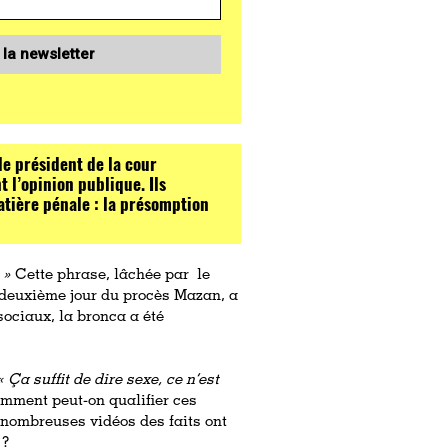
 la newsletter
le président de la cour
 l’opinion publique. Ils
tière pénale : la présomption
 »
Cette phrase, lâchée par le
u deuxième jour du procès Mazan, a
ociaux, la bronca a été
« Ça suffit de dire sexe, ce n’est
omment peut-on qualifier ces
nombreuses vidéos des faits ont
 ?