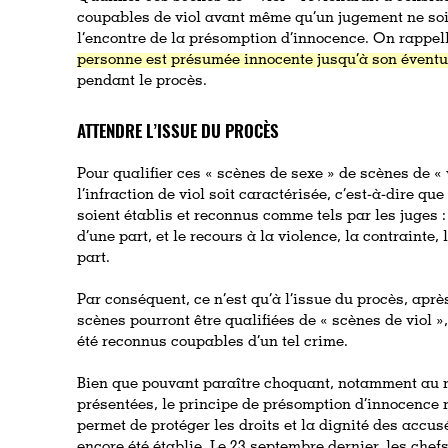
coupables de viol avant même qu’un jugement ne soit 
l’encontre de la présomption d’innocence. On rappelle
personne est présumée innocente jusqu’à son évent
pendant le procès.
ATTENDRE L’ISSUE DU PROCÈS
Pour qualifier ces « scènes de sexe » de scènes de « v
l’infraction de viol soit caractérisée, c’est-à-dire qu
soient établis et reconnus comme tels par les juges :
d’une part, et le recours à la violence, la contrainte,
part.
Par conséquent, ce n’est qu’à l’issue du procès, apr
scènes pourront être qualifiées de « scènes de viol »
été reconnus coupables d’un tel crime.
Bien que pouvant paraître choquant, notamment au 
présentées, le principe de présomption d’innocence 
permet de protéger les droits et la dignité des accus
encore été établie. Le 23 septembre dernier, les che