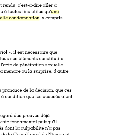
rendu, c’est-à-dire aller à
 à toutes fins utiles qu’
une
uelle condamnation
, y compris
iol », il est nécessaire que
e tous ses éléments constitutifs
 l’acte de pénétration sexuelle
 la menace ou la surprise, d’autre
ès prononcé de la décision, que ces
, à condition que les accusés aient
regard des preuves déjà
reste fondamental puisqu’il
és dont la culpabilité n’a pas
fs de la Cour d’appel de Nîmes ont