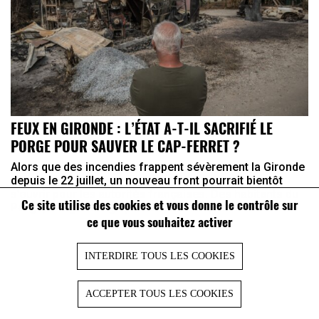
FEUX EN GIRONDE : L’ÉTAT A-T-IL SACRIFIÉ LE
PORGE POUR SAUVER LE CAP-FERRET ?
Alors que des incendies frappent sévèrement la Gironde
depuis le 22 juillet, un nouveau front pourrait bientôt
s’ouvrir pour les autorités françaises. Des habitants du
Ce site utilise des cookies et vous donne le contrôle sur
Porge, village ravagé par les flammes, ont annoncé ...
ce que vous souhaitez activer
INTERDIRE TOUS LES COOKIES
ACCEPTER TOUS LES COOKIES