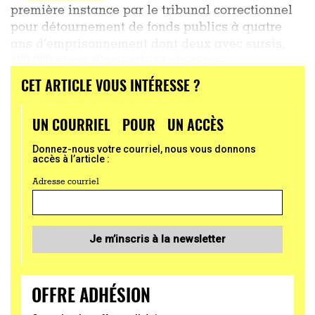
première instance par le tribunal correctionnel
pour détournement de fonds publics à quatre
ans d’emprisonnement dont deux avec sursis,
100 000 euros d’amende et cinq ans
d’inéligibilité assortie d’une exécution...
CET ARTICLE VOUS INTÉRESSE ?
UN COURRIEL POUR UN ACCÈS
Donnez-nous votre courriel, nous vous donnons
accès à l’article :
Adresse courriel
Je m’inscris à la newsletter
OFFRE ADHÉSION