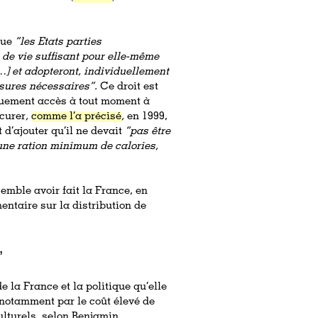
que
“l
es Etats parties
 de vie suffisant pour elle-même
[…] et adopteront, individuellement
esures nécessaires”.
Ce droit est
uement accès à tout moment à
ocurer
,
comme l’a précisé
,
en 1999,
t d’ajouter qu’il ne devait
“pas être
à une ration minimum de calories,
emble avoir fait la France, en
mentaire sur la distribution de
”
la France et la politique qu’elle
 notamment par le coût élevé de
lturels, selon Benjamin