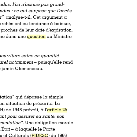
ndus, l’on n’assure pas grand-
vendus : ce qui suppose que l’accès
t”,
analyse-t-il. Cet argument a
archés ont eu tendance à baisser,
 proches de leur date d’expiration,
gne dans une
question
au Ministre
nourriture saine en quantité
ulturel notamment
– puisqu’elle rend
enjamin Clemenceau.
ntation” qui dépasse la simple
en situation de précarité.
La
 de 1948 prévoit, à l’
article 25
ant pour assurer sa santé, son
imentation”
. Une obligation morale
État – à laquelle le
Pacte
 et Culturels (
PIDESC
) de 1966