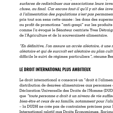
surfaces de redistribuer aux associations leurs inve
chose, au final. Car encore faut-il qu’il y ait des in
à l’alimentation des populations n’est pas permanen
pris tout son sens cette année : les dons des superm
au profit de promotions “anti-gaspi” sur les produits
comme l’a évoqué le Sénateur centriste Yves Détrai
de l’Agriculture et de la souveraineté alimentaire.
“En définitive, l’on assure un accès aléatoire, à une 
aléatoire et qui de surcroît est aléatoire au plan c
difficile le suivi de régimes particuliers
”
, résume B
LE DROIT INTERNATIONAL PLUS AMBITIEUX
Le droit international a consacré un “droit à l’alime
distribution de denrées alimentaires aux personnes 
Déclaration Universelle des Droits de l’Homme (DUDH)
que
“toute personne a droit à un niveau de vie suffis
bien-être et ceux de sa famille, notamment pour l’al
– la DUDH ne crée pas de contraintes précises pour l’
International relatif aux Droits Économiques, Sociaux