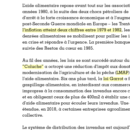
L’aide alimentaire repose avant tout sur les associat
années 1980, à la suite des deux chocs pétroliers de
d’arrêt à la forte croissance économique et à l’augm
post-Seconde Guerre mondiale en Europe
– les Tren
l’inflation atteint deux chiffres entre 1979 et 1982
, le
denrées alimentaires se mobilisent pour pallier les 
en crise et répondre à l’urgence. La première banque
suivie des Restos du cœur en 1985.
Au fil des années, les lois se sont succédé autour du 
“Coluche”
a octroyé une réduction d’impôt aux donate
modernisation de l’agriculture et de la pêche (
LMAP
l’aide alimentaire. Six ans plus tard, la
loi Garrot
a f
gaspillage alimentaire, en interdisant aux commerc
impropres à la consommation des invendus encore co
et en obligeant ceux de plus de 400m2 à établir une
d’aide alimentaire pour écouler leurs invendus. Une 
étendue, en 2018, à certaines entreprises agroalimen
collective.
Le système de distribution des invendus est aujourd