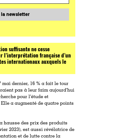
 la newsletter
ion suffisante ne cesse
r l’interprétation française d’un
xtes internationaux auxquels le
7 mai dernier, 16 % a fait le tour
raient pas à leur faim aujourd’hui
herche pour l’étude et
à. Elle a augmenté de quatre points
la hausse des prix des produits
ier 2023), est aussi révélatrice de
ntation et de lutte contre la