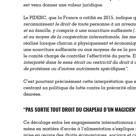
est venu donner une valeur juridique.
Le PIDESC, que la France a ratifié en 2015, indique 
reconnaissent le droit de toute personne à un niveau
et sa famille, y compris à une nourriture suffisante 
et au moyen de la coopération internationale, les m
réalisé lorsque chacun a physiquement et économiq
une nourriture suffisante ou aux moyens de se la pr
le comité chargé de contrôler l’effectivité du pacte. E
interprété dans le sens étroit ou restrictif du droit 
de protéines ou d’autres nutriments spécifiques”.
C’est pourtant précisément cette interprétation que s
centrant sa politique de lutte contre la précarité ali
denrées.
“PAS SORTIE TOUT DROIT DU CHAPEAU D’UN MAGICIEN
Ce décalage entre les engagements internationaux de 
mène en matière d’accès à l’alimentation s’explique
mise en œuvre des droits économiques, sociaux et cu