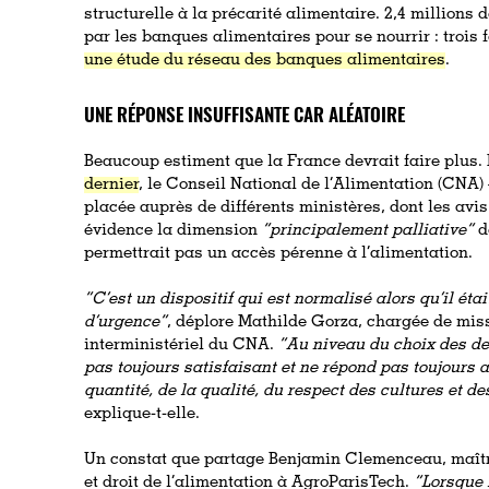
structurelle à la précarité alimentaire. 2,4 million
par les banques alimentaires pour se nourrir : trois f
une étude du réseau des banques alimentaires
.
UNE RÉPONSE INSUFFISANTE CAR ALÉATOIRE
Beaucoup estiment que la France devrait faire plus
dernier
, le Conseil National de l’Alimentation (CNA)
placée auprès de différents ministères, dont les avis
évidence la dimension
“principalement palliative”
d
permettrait pas un accès pérenne à l’alimentation.
“C’est un dispositif qui est normalisé alors qu’il éta
d’urgence”
, déplore Mathilde Gorza,
chargée de miss
interministériel du CNA.
“Au niveau du choix des den
pas toujours satisfaisant et ne répond pas toujours a
quantité, de la qualité, du respect des cultures et d
explique-t-elle.
Un constat que partage Benjamin Clemenceau, maîtr
et droit de l’alimentation à AgroParisTech.
“Lorsque