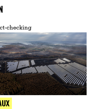
N
ct-checking
AUX