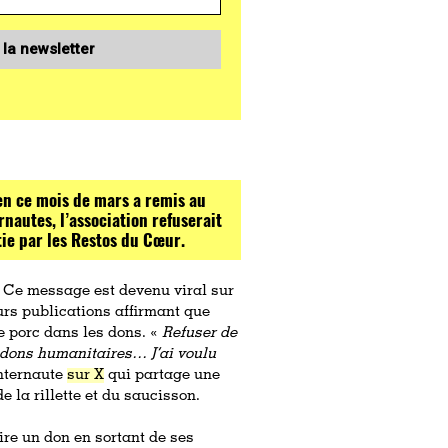
 la newsletter
en ce mois de mars a remis au
nautes, l’association refuserait
tie par les Restos du Cœur.
 Ce message est devenu viral sur
urs publications affirmant que
de porc dans les dons. «
Refuser de
s dons humanitaires… J’ai voulu
internaute
sur X
qui partage une
e la rillette et du saucisson.
ire un don en sortant de ses