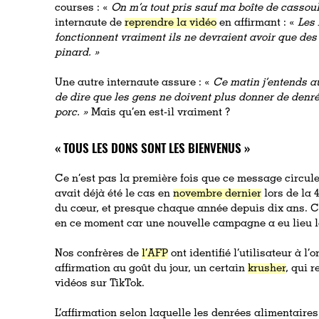
courses : «
On m’a tout pris sauf ma boîte de cassou
internaute de
reprendre la vidéo
en affirmant : «
Les 
fonctionnent vraiment ils ne devraient avoir que des
pinard. »
Une autre internaute assure : «
Ce matin j’entends au
de dire que les gens ne doivent plus donner de denr
porc. »
Mais qu’en est-il vraiment ?
« TOUS LES DONS SONT LES BIENVENUS »
Ce n’est pas la première fois que ce message circul
avait déjà été le cas en
novembre dernier
lors de la 
du cœur, et presque chaque année depuis dix ans. C
en ce moment car une nouvelle campagne a eu lieu le
Nos confrères de
l’AFP
ont identifié l’utilisateur à l’
affirmation au goût du jour, un certain
krusher
, qui 
vidéos sur TikTok.
L’affirmation selon laquelle les denrées alimentaires