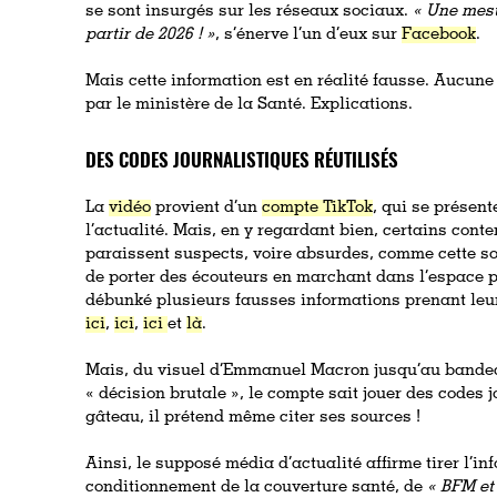
se sont insurgés sur les réseaux sociaux.
«
Une mesur
partir de 2026 ! »
, s’énerve l’un d’eux sur
Facebook
.
Mais cette information est en réalité fausse. Aucune
par le ministère de la Santé. Explications.
DES CODES JOURNALISTIQUES RÉUTILISÉS
La
vidéo
provient d’un
compte TikTok
, qui se prése
l’actualité. Mais, en y regardant bien, certains con
paraissent suspects, voire absurdes, comme cette s
de porter des écouteurs en marchant dans l’espace p
débunké plusieurs fausses informations prenant leu
ici
,
ici
,
ici
et
là
.
Mais, du visuel d’Emmanuel Macron jusqu’au bandeau
« décision brutale », le compte sait jouer des codes j
gâteau, il prétend même citer ses sources !
Ainsi, le supposé média d’actualité affirme tirer l’in
conditionnement de la couverture santé, de
«
BFM e