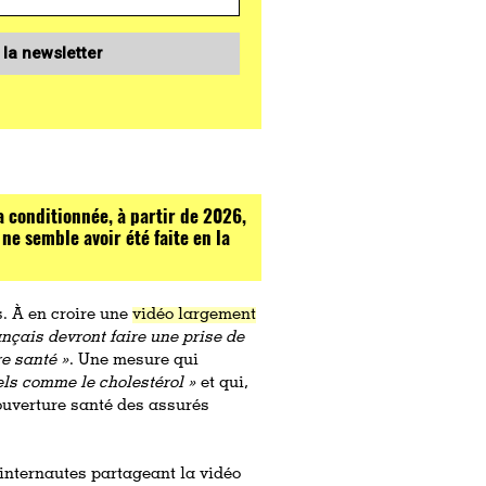
 la newsletter
a conditionnée, à partir de 2026,
e semble avoir été faite en la
s. À en croire une
vidéo largement
ançais devront faire une prise de
e santé »
. Une mesure qui
els comme le cholestérol »
et qui,
couverture santé des assurés
internautes partageant la vidéo