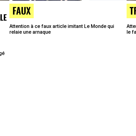
FAUX
T
LE
Attention à ce faux article imitant Le Monde qui
Atte
relaie une arnaque
le f
agé