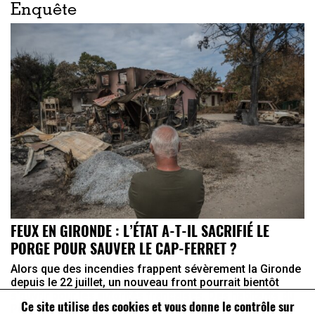
Enquête
FEUX EN GIRONDE : L’ÉTAT A-T-IL SACRIFIÉ LE
PORGE POUR SAUVER LE CAP-FERRET ?
Alors que des incendies frappent sévèrement la Gironde
depuis le 22 juillet, un nouveau front pourrait bientôt
s’ouvrir pour les autorités françaises. Des habitants du
Ce site utilise des cookies et vous donne le contrôle sur
Porge, village ravagé par les flammes, ont annoncé ...