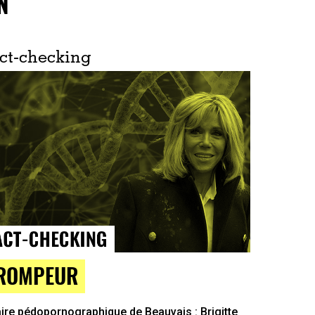
N
ct-checking
ROMPEUR
ire pédopornographique de Beauvais : Brigitte