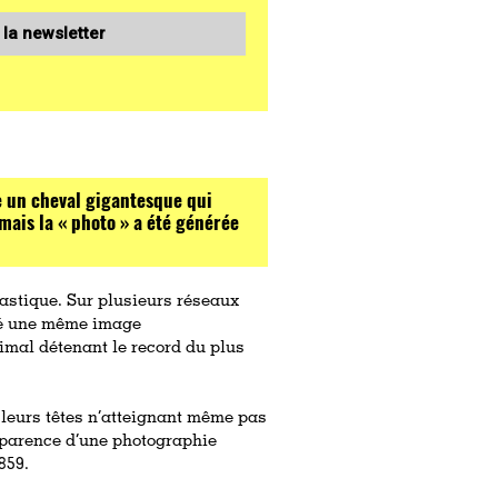
 la newsletter
 un cheval gigantesque qui
 mais la « photo » a été générée
tastique. Sur plusieurs réseaux
agé une même image
mal détenant le record du plus
 leurs têtes n’atteignant même pas
apparence d’une photographie
1859.