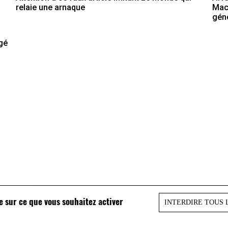
Macr
relaie une arnaque
gén
agé
le sur ce que vous souhaitez activer
INTERDIRE TOUS 