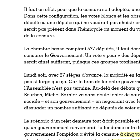
Il faut en effet, pour que la censure soit adoptée, un
Dans cette configuration, les votes blancs et les ab
député ou une députée qui ne voudrait pas choisir ent
serait pas présent dans l’hémicycle au moment du vot
de la censure.
La chambre basse comptant 577 députés, il faut donc 
censurer le Gouvernement. Un vote « pour » des dépu
serait ainsi suffisant, puisque ces groupes totalisen
Lundi soir, avec 27 sièges d’avance, la majorité en fa
pas si large que ça. Car le bras de fer entre gouver
l’Assemblée n’est pas terminé. Au-delà des débats qu
Bourbon, Michel Barnier va sans doute tenter de sauv
sociale – et son gouvernement – en négociant avec le
dissuader un nombre suffisant de députés de voter e
Le scénario d’un rejet demeure tout à fait possible et
qu’un gouvernement renverserait la tendance entre le 
gouvernement Pompidou a évité la censure
à cinq vo