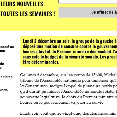
LEURS NOUVELLES
TOUTES LES SEMAINES !
Je m’inscris à
Lundi 2 décembre au soir, le groupe de la gauche à
déposé une motion de censure contre le gouverneme
ssocié au
heures plus tôt, le Premier ministre déclenchait l’a
ques
sans vote le budget de la sécurité sociale. Les pro
être déterminantes.
 de
te
Ce lundi 2 décembre, sur les coups de 15h30, Michel 
 déclarés
tribune de l’Assemblée nationale pour annoncer qu’il 
la Constitution, malgré l’appel de plusieurs bords po
Motta,
qu’il aurait pu laisser l’Assemblée nationale rejeter 
sa navette législative, le choix du Premier ministre
heures où le gouvernement va jouer sa survie.
Lundi soir, cent quatre-vingt-cinq députés insoumis, 