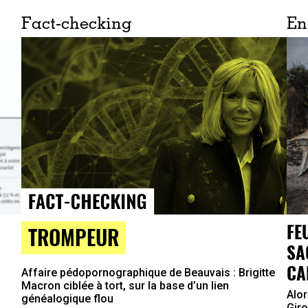
Fact-checking
En
FE
TROMPEUR
SA
CA
Affaire pédopornographique de Beauvais : Brigitte
Macron ciblée à tort, sur la base d’un lien
Alor
généalogique flou
Giro