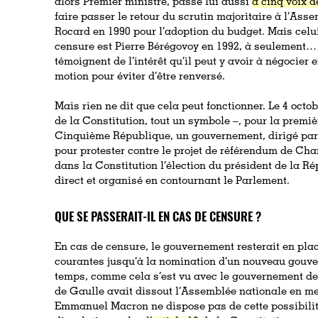
alors Premier ministre, passe lui aussi
à cinq voix d
faire passer le retour du scrutin majoritaire à l’As
Rocard en 1990 pour l’adoption du budget. Mais celui
censure est Pierre Bérégovoy en 1992, à seulement… t
témoignent de l’intérêt qu’il peut y avoir à négocier e
motion pour éviter d’être renversé.
Mais rien ne dit que cela peut fonctionner. Le 4 octo
de la Constitution, tout un symbole –, pour la premièr
Cinquième République, un gouvernement, dirigé par
pour protester contre le projet de référendum de Cha
dans la Constitution l’élection du président de la R
direct et organisé en contournant le Parlement.
QUE SE PASSERAIT-IL EN CAS DE CENSURE ?
En cas de censure, le gouvernement resterait en place
courantes jusqu’à la nomination d’un nouveau gouve
temps, comme cela s’est vu avec le gouvernement de 
de Gaulle avait dissout l’Assemblée nationale en mes
Emmanuel Macron ne dispose pas de cette possibilit