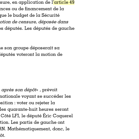
ure, en application de l
‘article 49
nances ou de financement de la
 que le budget de la Sécurité
otion de censure, déposée dans
es députés. Les députés de gauche
e son groupe déposerait sa
députés voteront la motion de
s après son dépôt
« , prévoit
 nationale voyant se succéder les
ition : voter ou rejeter la
les quarante-huit heures seront
 Côté LFI, le député Éric Coquerel
motion. Les partis de gauche ont
 RN. Mathématiquement, donc, le
ôt.