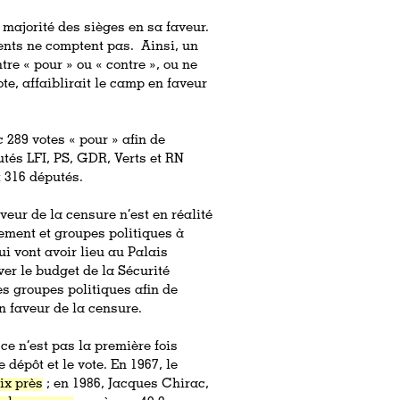
e majorité des sièges en sa faveur.
sents ne comptent pas. Ainsi, un
re « pour » ou « contre », ou ne
e, affaiblirait le camp en faveur
289 votes « pour » afin de
tés LFI, PS, GDR, Verts et RN
t 316 députés.
veur de la censure n’est en réalité
nement et groupes politiques à
i vont avoir lieu au Palais
er le budget de la Sécurité
s groupes politiques afin de
n faveur de la censure.
 ce n’est pas la première fois
dépôt et le vote. En 1967, le
ix près
; en 1986, Jacques Chirac,