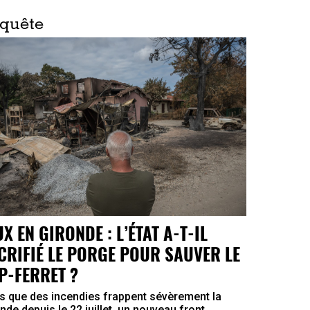
quête
UX EN GIRONDE : L’ÉTAT A-T-IL
CRIFIÉ LE PORGE POUR SAUVER LE
P-FERRET ?
s que des incendies frappent sévèrement la
nde depuis le 22 juillet, un nouveau front