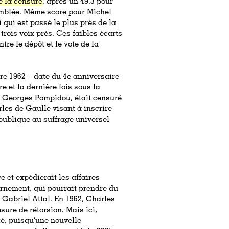
e la censure
, après un 49.3 pour
semblée. Même score pour Michel
 qui est passé le plus près de la
rois voix près. Ces faibles écarts
ntre le dépôt et le vote de la
bre 1962 – date du 4e anniversaire
e et la dernière fois sous la
 Georges Pompidou, était censuré
rles de Gaulle visant à inscrire
épublique au suffrage universel
 et expédierait les affaires
rnement, qui pourrait prendre du
Gabriel Attal. En 1962, Charles
ure de rétorsion. Mais ici,
é, puisqu’une nouvelle